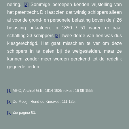
nering.
[2]
Sommige beroepen kenden vrijstelling van
het patentrecht. Dit laat zien dat twintig schippers alleen
al voor de grond- en personele belasting boven de ƒ 26
belasting betaalden. In 1850 / 51 waren er naar
schatting 33 schippers.
[3]
Twee derde van hen was dus
kiesgerechtigd. Het gaat misschien te ver om deze
schippers in te delen bij de welgestelden, maar ze
kunnen zonder meer worden gerekend tot de redelijk
gegoede lieden.
[1]
MHC, Archief G.B. 1814-1925 rekest 16-09-1858
[2]
De Mooij, ‘Rond de Kieswet’, 111-125.
[3]
Zie pagina 81.