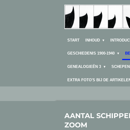
Ga
direct
naar
de
hoofdinhoud
START
INHOUD
INTRODUC
GESCHIEDENIS 1900-1940
B
GENEALOGIEËN 3
SCHEPEN
EXTRA FOTO'S BIJ DE ARTIKEL
AANTAL SCHIPPE
ZOOM