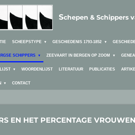
S
chepen & Schippers 
TIE
SCHEEPSTYPE
GESCHIEDENIS 1793-1852
GESCHIEDE
ERGSE SCHIPPERS
ZEEVAART IN BERGEN OP ZOOM
GENEA
LIJST
WOORDENLIJST
LITERATUUR
PUBLICATIES
ARTIK
EN
CONTACT
RS EN HET PERCENTAGE VROUWEN