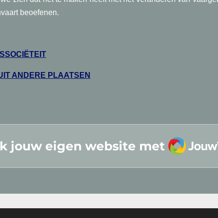
nvaart beoefenen.
SSOCIËTEIT
IT ANDERE PLAATSEN
JouwW
k jouw eigen website met
rs van Bergen-op-Zoom