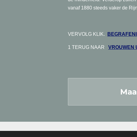
vanaf 1880 steeds vaker de Rij
VERVOLG KLIK.
BEGRAFENI
1 TERUG NAAR
VROUWEN U
Maa
© 2017 - 2026 Schepen & Schippe