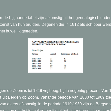
in de bijgaande tabel zijn afkomstig uit het genealogisch onde
rkomst van hun bruiden. Degenen die in 1812 als schipper wer
het huwelijk getreden.
n op Zoom is tot 1819 vrij hoog, bijna negentig procent. Van 18
 uit Bergen op Zoom. Vanaf de periode van 1880 tot 1909 zien
van elders afkomstig. In de periode 1910-1939 zijn de Bergse v
 we zien dat het te maken heeft met het veranderen van vaarg