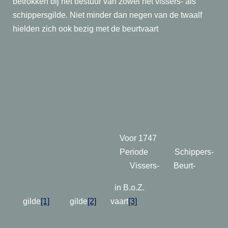
betrokken bij het bestuur van zowel het vissers- als
schippersgilde. Niet minder dan negen van de twaalf
hielden zich ook bezig met de beurtvaart
Voor 1747
Periode
Schippers-
Vissers- Beurt-
in B.o.Z.
gilde
[1]
gilde
[2]
vaart
[3]