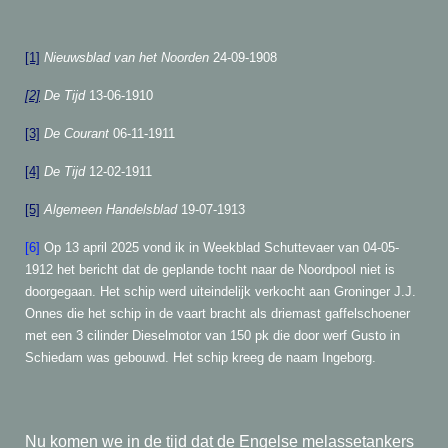
[1]
Nieuwsblad van het Noorden
24-09-1908
[2]
De Tijd
13-06-1910
[3]
De Courant
06-11-1911
[4]
De Tijd
12-02-1911
[5]
Algemeen Handelsblad
19-07-1913
[6]
Op 13 april 2025 vond ik in Weekblad Schuttevaer van 04-05-
1912 het bericht dat de geplande tocht naar de Noordpool niet is
doorgegaan. Het schip werd uiteindelijk verkocht aan Groninger J.J.
Onnes die het schip in de vaart bracht als driemast gaffelschoener
met een 3 cilinder Dieselmotor van 150 pk die door werf Gusto in
Schiedam was gebouwd. Het schip kreeg de naam Ingeborg.
Nu komen we in de tijd dat de Engelse melassetankers