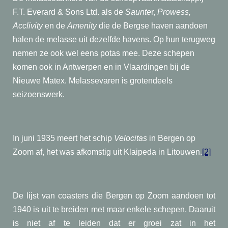
F.T. Everard & Sons Ltd. als de
Saunte
r,
Prowess,
Acclivity
en de
Amenity
die de Bergse haven aandoen
halen de melasse uit dezelfde havens. Op hun terugweg
nemen ze ook wel eens potas mee. Deze schepen
komen ook in Antwerpen en in Vlaardingen bij de
Nieuwe Matex. Melassevaren is grotendeels
seizoenswerk.
In juni 1935 meert het schip
Velocitas
in Bergen op
Zoom af, het was afkomstig uit Klaipeda in Litouwen.
[2]
De lijst van coasters die Bergen op Zoom aandoen tot
1940 is uit te breiden met maar enkele schepen. Daaruit
is niet af te leiden dat er groei zat in het