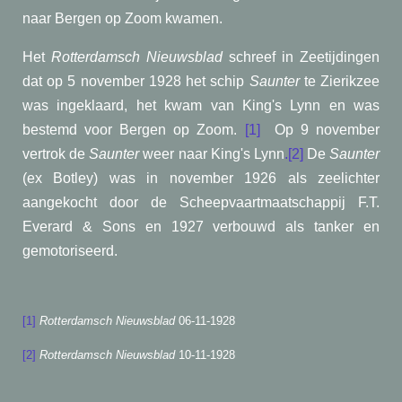
naar Bergen op Zoom kwamen.
Het
Rotterdamsch Nieuwsblad
schreef in Zeetijdingen
dat op 5 november 1928 het schip
Saunter
te Zierikzee
was ingeklaard, het kwam van King's Lynn en was
bestemd voor Bergen op Zoom.
[1]
Op 9 november
vertrok de
Saunter
weer naar King's Lynn
.[2]
De
Saunter
(ex Botley) was in november 1926 als zeelichter
aangekocht door de Scheepvaartmaatschappij F.T.
Everard & Sons en 1927 verbouwd als tanker en
gemotoriseerd.
[1]
Rotterdamsch Nieuwsblad
06-11-1928
[2]
Rotterdamsch Nieuwsblad
10-11-1928