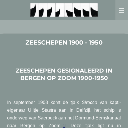
Ga
direct
naar
de
hoofdinhoud
ZEESCHEPEN 1900 - 1950
ZEESCHEPEN GESIGNALEERD IN
BERGEN OP ZOOM 1900-1950
In september 1908 komt de tjalk
Sirocco
van kapt.-
eigenaar Uiltje Stastra aan in Delfzijl, het schip is
onderweg van Saerbeck aan het Dormund-Eemskanaal
naar Bergen op Zoom.
[1]
Deze tjalk ligt nu in