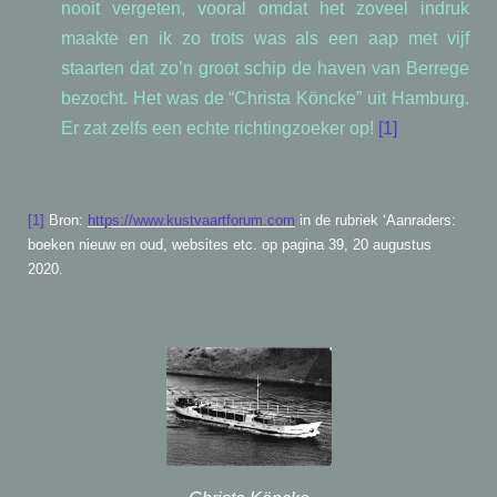
nooit vergeten, vooral omdat het zoveel indruk
maakte en ik zo trots was als een aap met vijf
staarten dat zo’n groot schip de haven van Berrege
bezocht. Het was de “Christa Köncke” uit Hamburg.
Er zat zelfs een echte richtingzoeker op!
[1]
[1]
Bron:
https://www.kustvaartforum.com
in de rubriek ‘Aanraders:
boeken nieuw en oud, websites etc. op pagina 39, 20 augustus
2020.