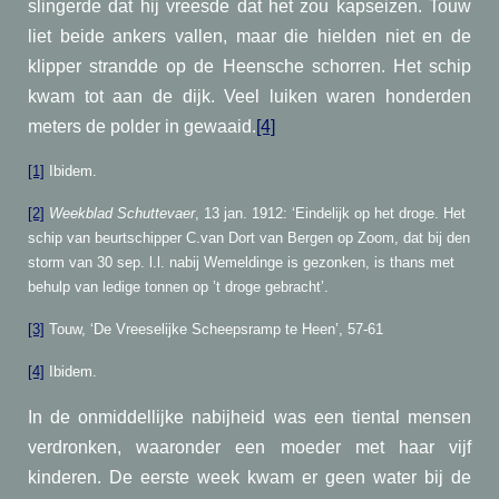
slingerde dat hij vreesde dat het zou kapseizen. Touw
liet beide ankers vallen, maar die hielden niet en de
klipper strandde op de Heensche schorren. Het schip
kwam tot aan de dijk. Veel luiken waren honderden
meters de polder in gewaaid.
[4]
[1]
Ibidem.
[2]
Weekblad Schuttevaer
, 13 jan. 1912: ‘Eindelijk op het droge. Het
schip van beurtschipper C.van Dort van Bergen op Zoom, dat bij den
storm van 30 sep. l.l. nabij Wemeldinge is gezonken, is thans met
behulp van ledige tonnen op ’t droge gebracht’.
[3]
Touw, ‘De Vreeselijke Scheepsramp te Heen’, 57-61
[4]
Ibidem.
In de onmiddellijke nabijheid was een tiental mensen
verdronken, waaronder een moeder met haar vijf
kinderen. De eerste week kwam er geen water bij de