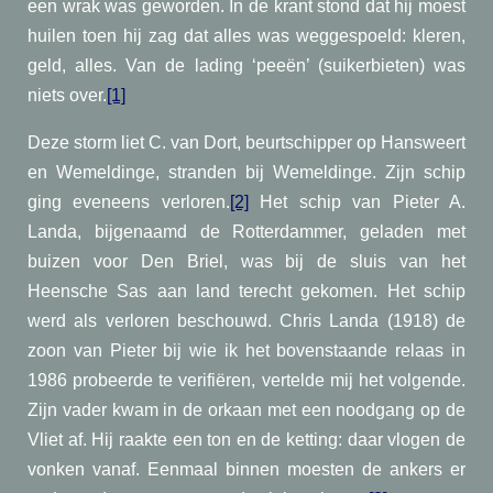
een wrak was geworden. In de krant stond dat hij moest
huilen toen hij zag dat alles was weggespoeld: kleren,
geld, alles. Van de lading ‘peeën’ (suikerbieten) was
niets over.
[1]
Deze storm liet C. van Dort, beurtschipper op Hansweert
en Wemeldinge, stranden bij Wemeldinge. Zijn schip
ging eveneens verloren.
[2]
Het schip van Pieter A.
Landa, bijgenaamd de Rotterdammer, geladen met
buizen voor Den Briel, was bij de sluis van het
Heensche Sas aan land terecht gekomen. Het schip
werd als verloren beschouwd. Chris Landa (1918) de
zoon van Pieter bij wie ik het bovenstaande relaas in
1986 probeerde te verifiëren, vertelde mij het volgende.
Zijn vader kwam in de orkaan met een noodgang op de
Vliet af. Hij raakte een ton en de ketting: daar vlogen de
vonken vanaf. Eenmaal binnen moesten de ankers er