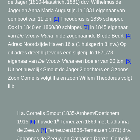
de Jager (1810-Maastricht 1881) dr.v. Wilhelmus de
Jager en Anna Maria Augustijn. In 1831 eigenaar van
een boot van 11 ton.
[2]
Theodorus is 1835 schipper.
Ook in 1840 en 1860/80 schipper.
[3]
In 1845 eigenaar
van
De
Vrouw Maria
in de zogenaamde Brede Beurt.
[4]
Adres: Noordzijde Haven 16 a (1 huisgezin 3 inw.) Op
dit adres dreef hij tevens een slijterij. In 1871/73
eigenaar van
De
Vrouw Maria
een boeier van 20 ton.
[5]
Uit het huwelijk Smout-de Jager 2 dochters en 3 zoons.
Zoon Cornelis volgt II a en zoon Willem Theodorus volgt
II b.
II a. Cornelis Smout (1835-Arnhem/Doetichem
e
1915
[6]
) huwde 1
Terneuzen 1869 met Catharina
de Zeeuw
[7]
(Terneuzen1836-Terneuzen 1871) dr.v.
Johannes de
Zeeuw en Catharina Donze. Cornelis