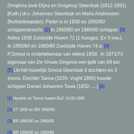
Dimphna (ook Dijna en Dingena) Steenbak (1812-1891)
[Kath.] dr.v. Johannes Steenbak en Maria Andriessen
(fruitverkoopster). Pieter is in 1830 en 1850/60
schippersknecht.
[2]
In
1860/80 en 1880/00 schipper.
[3]
Adres 1830 Zuidzijde Haven 72 (1 huisgez. En 5 inw.).
In 1850/60 en 1860/80 Zuidzijde Haven 74 a.
[4]
P.Smout is ondertekenaar van rekest 1858.
In 1871/73
eigenaar van
De Vrouw Dingena
een tjalk van 69 ton.
[5]
Uit het huwelijk Smout-Steenbak 6 dochters en 3
zoons. Dochter Tanna (1835- Vught 1890) huwde
schipper Daniel Johannes Touw (1832-….)
[6]
[1]
Hendrik en Tanna huwen BoZ 14-05-1808.
[2]
VT 1830 en BR 1850/60
[3]
BR 1860/80 en 1880/00
[4]
BR 1850/60 en 1860/80