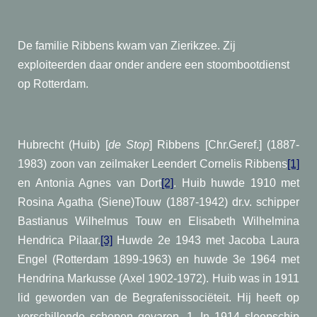
De familie Ribbens kwam van Zierikzee. Zij
exploiteerden daar onder andere een stoombootdienst
op Rotterdam.
Hubrecht (Huib) [
de Stop
] Ribbens [Chr.Geref.] (1887-
1983) zoon van zeilmaker Leendert Cornelis Ribbens
[1]
en Antonia Agnes van Dort
[2]
. Huib huwde 1910 met
Rosina Agatha (Siene)Touw (1887-1942) dr.v. schipper
Bastianus Wilhelmus Touw en Elisabeth Wilhelmina
Hendrica Pilaar.
[3]
Huwde 2e 1943 met Jacoba Laura
Engel (Rotterdam 1899-1963) en huwde 3e 1964 met
Hendrina Markusse (Axel 1902-1972). Huib was in 1911
lid geworden van de Begrafenissociëteit. Hij heeft op
verschillende schepen gevaren. 1. In 1914 sleepschip