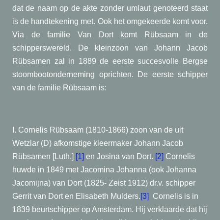
dat de naam op de akte zonder umlaut genoteerd staat
is de handtekening met. Ook het omgekeerde komt voor.
Via de familie Van Dort komt Rübsaam in de
schipperswereld. De kleinzoon van Johann Jacob
Rübsamen zal in 1889 de ee
rste succesvolle Bergse
stoombootonderneming oprichten. De eerste schipper
van de familie Rübsaam is:
I. Cornelis Rübsaam (1810-1866) zoon van de uit
Wetzlar (D) afkomstige kleermaker Johann Jacob
Rübsamen [Luth.]
[1]
en Josina van Dort.
[2]
Cornelis
huwde in 1849 met Jacomina Johanna (ook Johanna
Jacomijna) van Dort (1825- Zeist 1912) dr.v. schipper
Gerrit van Dort en Elisabeth Mulders.
[3]
Cornelis is in
1839 beurtschipper op Amsterdam. Hij verklaarde dat hij