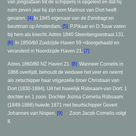
van jongsafaan tot de schipperij is opgeleid en dat hij
ruim zeven jaar bij zijn oom Marinus van Dort heeft
gevaren.
[4]
In 1845 eigenaar van de
Eendragt
en
beurtman op Amsterdam.
[5]
P.Pikaar en D.Touw varen
bij hem als knecht. Adres 1840 Steenbergsestraat 131.
[6]
In 1850/60 Zuidzijde Haven 59 <doorgehaald en
veranderd in Noordzijde Haven 21.
[7]
Adres 1860/80 NZ Haven 21.
[8]
Wanneer Cornelis in
1866 overlijdt, behoudt de weduwe het veer en neemt
als zetschipper haar vrijgezelle broer Christiaan van
Dort (1830-1884). Uit het huwelijk Rübsaam-van Dort: 1
dochter en 1 zoon. Dochter
Jozina Cornelia Rübsaam
(1849-1886) huwde 1871 met beurtschipper Govert
Johannes van Nispen.
[9]
Zoon Jacob Cornelis volgt
II.