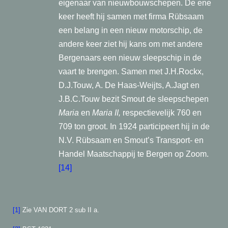
eigenaar van nieuwbouwschepen. De ene
keer heeft hij samen met firma Rübsaam
een belang in een nieuw motorschip, de
andere keer ziet hij kans om met andere
Bergenaars een nieuw sleepschip in de
vaart te brengen. Samen met J.H.Rockx,
D.J.Touw, A. De Haas-Weijts, A.Jagt en
J.B.C.Touw bezit Smout de sleepschepen
Maria
en
Maria II,
respectievelijk 760 en
709 ton groot. In 1924 participeert hij in de
N.V. Rübsaam en Smout’s Transport- en
Handel Maatschappij te Bergen op Zoom.
[14]
[1]
Zie VAN DORT 2 sub II a.