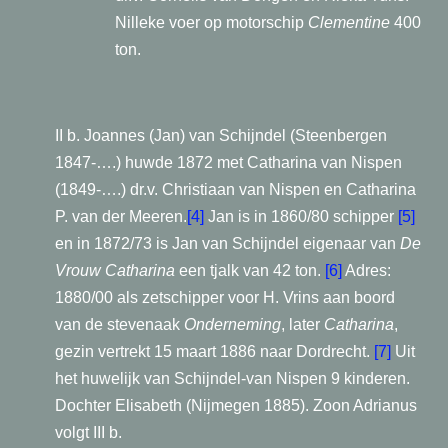
Nilleke voer op motorschip
Clementine
400
ton.
II b. Joannes (Jan) van Schijndel (Steenbergen
1847-….) huwde 1872 met Catharina van Nispen
(1849-….) dr.v. Christiaan van Nispen en Catharina
P. van der Meeren.
[4]
Jan is in 1860/80 schipper
[5]
en in 1872/73 is Jan van Schijndel eigenaar van
De
Vrouw Catharina
een tjalk van 42 ton.
[6]
Adres:
1880/00 als zetschipper voor H. Vrins aan boord
van de stevenaak
Onderneming
, later
Catharina
,
gezin vertrekt 15 maart 1886 naar Dordrecht.
[7]
Uit
het huwelijk van Schijndel-van Nispen 9 kinderen.
Dochter Elisabeth (Nijmegen 1885). Zoon Adrianus
volgt III b.