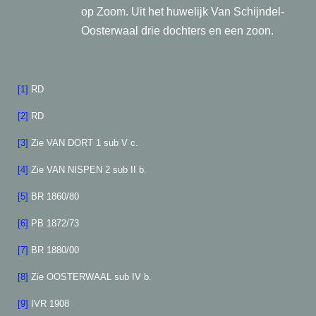
op Zoom. Uit het huwelijk Van Schijndel-
Oosterwaal drie dochters en een zoon.
[1]
RD
[2]
RD
[3]
Zie VAN DORT 1 sub V c.
[4]
Zie VAN NISPEN 2 sub II b.
[5]
BR 1860/80
[6]
PB 1872/73
[7]
BR 1880/00
[8]
Zie OOSTERWAAL sub IV b.
[9]
IVR 1908