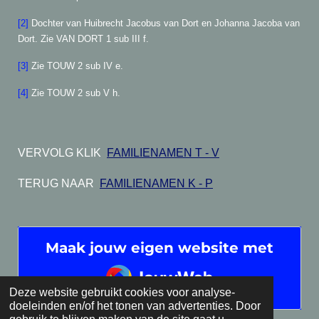
[2]
Dochter van Huibrecht Jacobus van Dort en Johanna Jacoba van
Dort. Zie VAN DORT 1 sub III f.
[3]
Zie TOUW 2 sub IV e.
[4]
Zie TOUW 2 sub V h.
VERVOLG KLIK
FAMILIENAMEN T - V
TERUG NAAR
FAMILIENAMEN K - P
Maak jouw eigen website met
JouwWeb
Deze website gebruikt cookies voor analyse-
doeleinden en/of het tonen van advertenties. Door