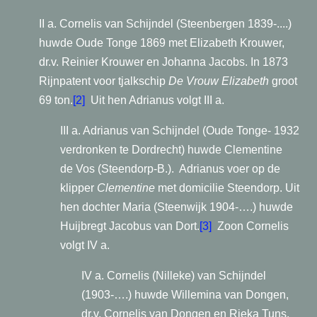
II a. Cornelis van Schijndel (Steenbergen 1839-....)
huwde Oude Tonge 1869 met Elizabeth Krouwer,
dr.v. Reinier Krouwer en Johanna Jacobs. In 1873
Rijnpatent voor tjalkschip
De Vrouw Elizabeth
groot
69 ton.
[2]
Uit hen Adrianus volgt III a.
III a. Adrianus van Schijndel (Oude Tonge- 1932
verdronken te Dordrecht) huwde Clementine
de Vos (Steendorp-B.).
Adrianus voer op de
klipper
Clementine
met domicilie Steendorp. Uit
hen dochter Maria (Steenwijk 1904-….) huwde
Huijbregt Jacobus van Dort.
[3]
Zoon Cornelis
volgt IV a.
IV a. Cornelis (Nilleke) van Schijndel
(1903-….) huwde Willemina van Dongen,
dr.v. Cornelis van Dongen en Rieka Tuns.