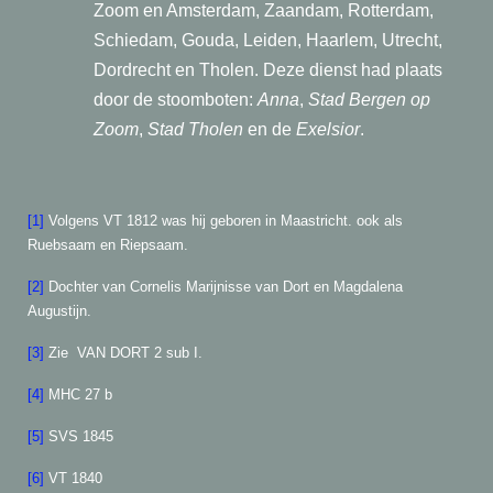
Zoom en Amsterdam, Zaandam, Rotterdam,
Schiedam, Gouda, Leiden, Haarlem, Utrecht,
Dordrecht en Tholen. Deze dienst had plaats
door de stoomboten:
Anna
,
Stad Bergen op
Zoom
,
Stad Tholen
en de
Exelsior
.
[1]
Volgens VT 1812 was hij geboren in Maastricht. ook als
Ruebsaam en Riepsaam.
[2]
Dochter van Cornelis Marijnisse van Dort en Magdalena
Augustijn.
[3]
Zie VAN DORT 2 sub I.
[4]
MHC 27 b
[5]
SVS 1845
[6]
VT 1840