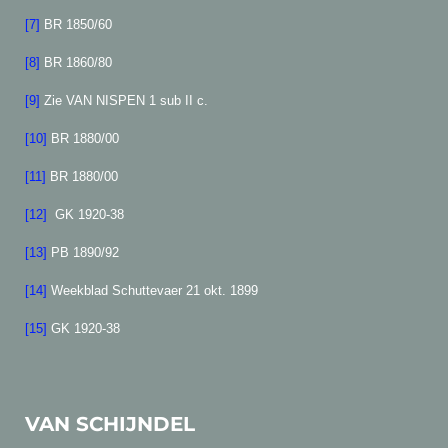
[7]
BR 1850/60
[8]
BR 1860/80
[9]
Zie VAN NISPEN 1 sub II c.
[10]
BR 1880/00
[11]
BR 1880/00
[12]
GK 1920-38
[13]
PB 1890/92
[14]
Weekblad Schuttevaer 21 okt. 1899
[15]
GK 1920-38
VAN SCHIJNDEL