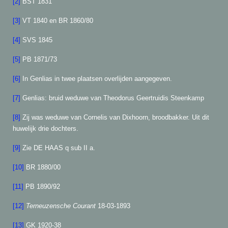
[2]
BST 1831
[3]
VT 1840 en BR 1860/80
[4]
SVS 1845
[5]
PB 1871/73
[6]
In Genlias in twee plaatsen overlijden aangegeven.
[7]
Genlias: bruid weduwe van Theodorus Geertruidis Steenkamp
[8]
Zij was weduwe van Cornelis van Dixhoorn, broodbakker. Uit dit
huwelijk drie dochters.
[9]
Zie DE HAAS q sub II a.
[10]
BR 1880/00
[11]
PB 1890/92
[12]
Terneuzensche Courant
18-03-1893
[13]
GK 1920-38