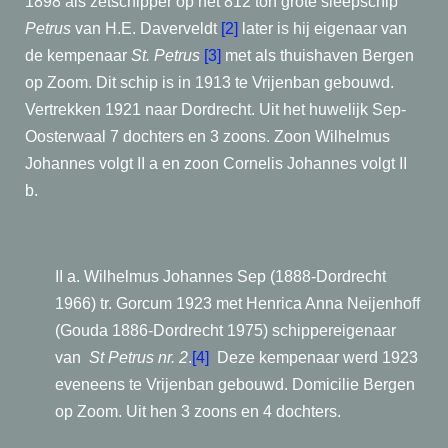
1898 als zetschipper op het 812 ton grote sleepschip
Petrus
van H.E. Daverveldt
[2]
later is hij eigenaar van
de kempenaar
St. Petrus
[3]
met als thuishaven Bergen
op Zoom. Dit schip is in 1913 te Vrijenban gebouwd.
Vertrekken 1921 naar Dordrecht. Uit het huwelijk Sep-
Oosterwaal 7 dochters en 3 zoons.
Zoon Wilhelmus
Johannes volgt II a en zoon Cornelis Johannes volgt II
b.
II a. Wilhelmus Johannes Sep (1888-Dordrecht
1966) tr. Gorcum 1923 met Henrica Anna Neijenhoff
(Gouda 1886-Dordrecht 1975) schippereigenaar
van
St Petrus nr. 2
.
[4]
Deze kempenaar werd 1923
eveneens te Vrijenban gebouwd. Domicilie Bergen
op Zoom. Uit hen 3 zoons en 4 dochters.