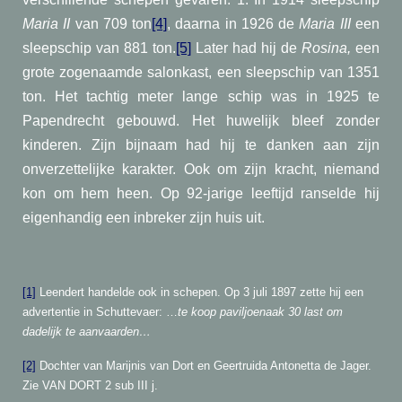
Maria II
van 709 ton
[4]
, daarna in 1926 de
Maria III
een
sleepschip van 881 ton.
[5]
Later had hij de
Rosina,
een
grote zogenaamde salonkast, een sleepschip van 1351
ton. Het tachtig meter lange schip was in 1925 te
Papendrecht gebouwd. Het huwelijk bleef zonder
kinderen. Zijn bijnaam had hij te danken aan zijn
onverzettelijke karakter. Ook om zijn kracht, niemand
kon om hem heen. Op 92-jarige leeftijd ranselde hij
eigenhandig een inbreker zijn huis uit.
[1]
Leendert handelde ook in schepen. Op 3 juli 1897 zette hij een
advertentie in Schuttevaer: …
te koop paviljoenaak 30 last om
dadelijk te aanvaarden…
[2]
Dochter van Marijnis van Dort en Geertruida Antonetta de Jager.
Zie VAN DORT 2 sub III j.