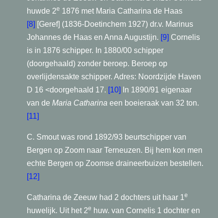
e
huwde 2
1876 met Maria Catharina de Haas
[8]
[Geref] (1836-Doetinchem 1927) dr.v. Marinus
Johannes de Haas en Anna Augustijn.
[9]
Cornelis
is in 1876 schipper. In 1880/00 schipper
(doorgehaald) zonder beroep. Beroep op
overlijdensakte schipper. Adres: Noordzijde Haven
D 16 <doorgehaald 17.
[10]
In 1890/91 eigenaar
van de
Maria Catharina
een boeieraak van 32 ton.
[11]
C. Smout was rond 1892/93 beurtschipper van
Bergen op Zoom naar Terneuzen. Bij hem kon men
echte Bergen op Zoomse draineerbuizen bestellen.
[12]
e
Catharina de Zeeuw had 2 dochters uit haar 1
e
huwelijk. Uit het 2
huw. van Cornelis 1 dochter en