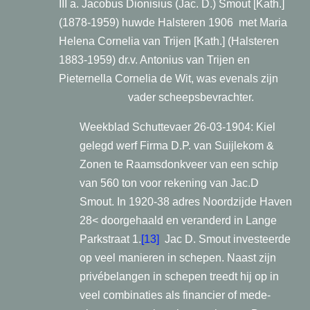
III a. Jacobus Dionisius (Jac. D.) Smout [Kath.]
(1878-1959) huwde Halsteren 1906
met Maria
Helena Cornelia van Trijen [Kath.] (Halsteren
1883-1959) dr.v. Antonius van Trijen en
Pieternella Cornelia de Wit, was evenals zijn
vader scheepsbevrachter.
Weekblad Schuttevaer 26-03-1904: Kiel
gelegd werf Firma D.P. van Suijlekom &
Zonen te Raamsdonkveer van een schip
van 560 ton voor rekening van Jac.D
Smout. In 1920-38 adres Noordzijde Haven
28< doorgehaald en veranderd in Lange
Parkstraat 1.
[13]
Jac D. Smout investeerde
op veel manieren in schepen. Naast zijn
privébelangen in schepen treedt hij op in
veel combinaties als financier of mede-