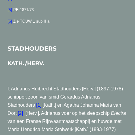
[5]
PB 1871/73
[6]
Zie TOUW 1 sub II a.
STADHOUDERS
KATH./HERV.
I. Adrianus Huibrecht Stadhouders [Herv.] (1897-1978)
schipper, zoon van smid Gerardus Adrianus
Stadhouders
[1]
[Kath.] en Agatha Johanna Maria van
Dort
[2]
[Herv.]. Adrianus voer op het sleepschip
Electra
van een Franse Rijnvaartmaatschappij en huwde met
Maria Hendrica Maria Stolwerk [Kath.] (1893-1977)