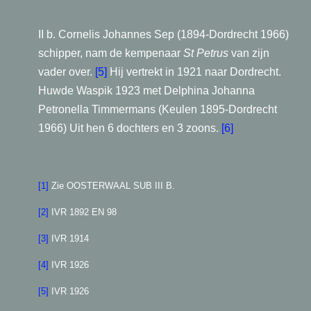
II b. Cornelis Johannes Sep (1894-Dordrecht 1966)
schipper, nam de kempenaar
St Petrus
van zijn
vader over.
[5]
Hij vertrekt in 1921 naar Dordrecht.
Huwde Waspik 1923 met Delphina Johanna
Petronella Timmermans (Keulen 1895-Dordrecht
1966) Uit hen 6 dochters en 3 zoons.
[6]
[1]
Zie OOSTERWAAL SUB III B.
[2]
IVR 1892 EN 98
[3]
IVR 1914
[4]
IVR 1926
[5]
IVR 1926