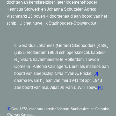
dochter van kermisreiziger, later logement-houder
Henricus Stolwerk en Johanna Schutteler.
Adres:
Vischmarkt 13 boven < doorgehaald aan boord van het
schip.
Uit het huwelijk Stadhouders-Stolwerk o.a.:
II. Gerardus Johannes (Gerard) Stadhouders [Kath.]
(1921- Rotterdam 1983)
schippersknecht, kapitein
Rijnvaart, havenmeester te Rotterdam. Huwde
Cornelia
Antonia Olislagers. Eerst als matroos aan
boord van sleepschip
Dina II
van A.
Fricke,
[3]
daarna kwam hij aan van mei 1941 tot apr. 1943
aan boord van m.s.
Attacus
van E.W.H.Touw.
[4]
[1]
Geb. 1872, zoon van koetsier Adrianus Stadhouders en Catharina
P.W. van Kampen.