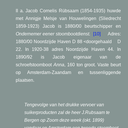
II a. Jacob Cornelis Rübsaam (1854-1935) huwde
met Annigje Melsje van
Houwelingen (Sliedrecht
1859-1923) Jacob is 1880/00 beurtschipper en
Ondernemer eener stoombootdienst.
[10]
Adres:
1880/00 Noordzijde Haven D 88 <doorgehaald
D
22. In 1920-38 adres Noordzijde Haven 44. In
1890/92 is Jacob eigenaar van de
schroefstoomboot
Anna
, 160 ton groot. Vaste beurt
op Amsterdam-Zaandam en tussenliggende
plaatsen.
Tengevolge van het drukke vervoer van
suikerproducten zal de heer J.Rubsaam te
Bergen op Zoom deze week (okt. 1899)
vandaar op Amsterdam een tweede stoomboot