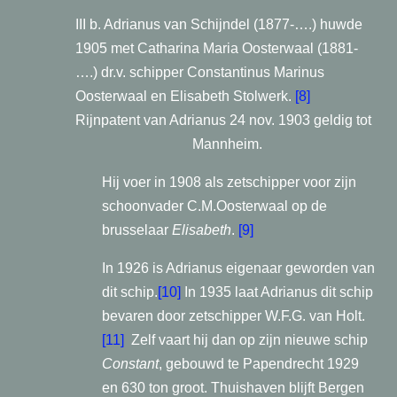
III b. Adrianus van Schijndel (1877-….) huwde
1905 met Catharina Maria Oosterwaal (1881-
….) dr.v. schipper Constantinus Marinus
Oosterwaal en Elisabeth Stolwerk.
[8]
Rijnpatent van Adrianus 24 nov. 1903 geldig tot
Mannheim.
Hij voer in 1908 als zetschipper voor zijn
schoonvader C.M.Oosterwaal op de
brusselaar
Elisabeth
.
[9]
In 1926 is Adrianus eigenaar geworden van
dit schip.
[10]
In 1935 laat Adrianus dit schip
bevaren door zetschipper W.F.G. van Holt.
[11]
Zelf vaart hij dan op zijn nieuwe schip
Constant
, gebouwd te Papendrecht 1929
en 630 ton groot. Thuishaven blijft Bergen