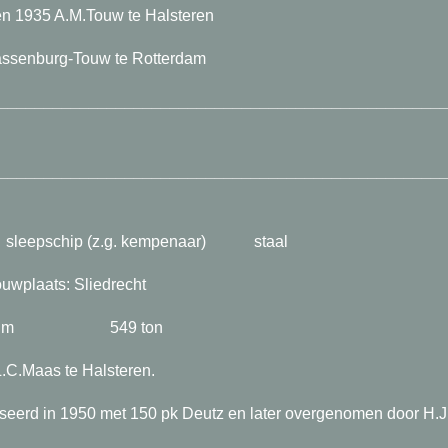
n 1935 A.M.Touw te Halsteren
assenburg-Touw te Rotterdam
_________________________________________________
_________________________________________________
z.g. kempenaar) staal
ats: Sliedrecht
0 x 2.38 m 549 ton
.C.Maas te Halsteren.
seerd in 1950 met 150 pk Deutz en later overgenomen door H.