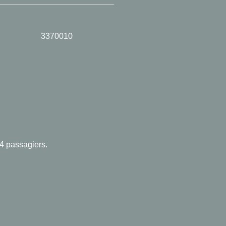
__________________________
70010
24 passagiers.