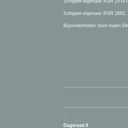
Schipper-eigenaar: RSR 1879 
Schipper-eigenaar: RSR 1892, 
Bijzonderheden: bron maten SM
_________________________
_________________________
_
Dageraad II
klip