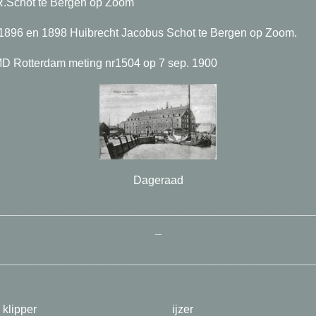
R.Schot te Bergen op Zoom
1896 en 1898 Huibrecht Jacobus Schot te Bergen op Zoom.
D Rotterdam meting nr1504 op 7 sep. 1900
Dageraad
_________________________________________________
_
_________________________________________________
per ijzer