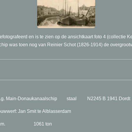
gefotografeerd
en is te zien op de ansichtkaart foto 4 (collectie 
chip was toen nog van Reinier Schot (1826-1914) de overgrootv
_________________________________________________
_________________________________________________
in-Donaukanaalschip staal N2245 B 1941 Dordt
: Jan Smit te Alblasserdam
 x 2.40 m. 1061 ton