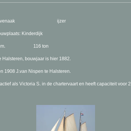
_________________________________________________
naak ijzer 33
ats: Kinderdijk
 x 1.85 m. 116 ton
 Halsteren, bouwjaar is hier 1882.
n 1908 J.van Nispen te Halsteren.
ctief als Victoria S. in de chartervaart en heeft capaciteit voor 