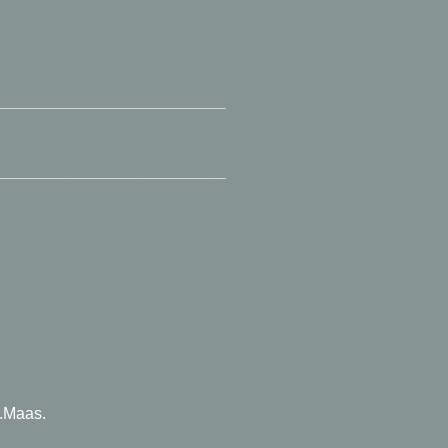
__________________________
__________________________
J.Maas.