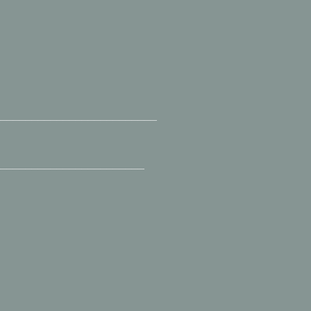
__________________________
________________________