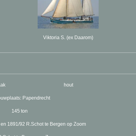
Viktoria S. (ex Daarom)
_________________________________________________
_________________________________________________
aak hout
aats: Papendrecht
 …. 145 ton
 en 1891/92 R.Schot te Bergen op Zoom