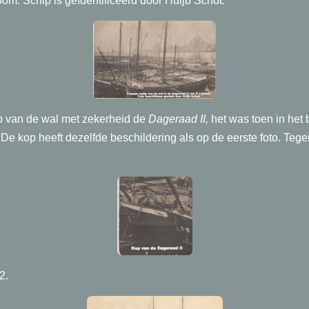
om. Schip is g
eïdentificeerd door Huijb Schot.
ip van de wal met zekerheid de
Dageraad II,
het was toen in het 
De kop heeft dezelfde beschildering als op de eerste foto. Tegen
2.