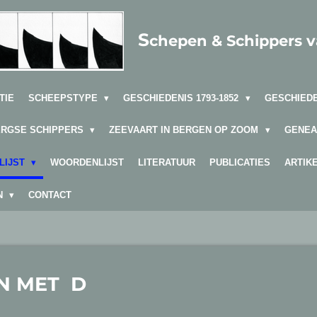
S
chepen & Schippers 
TIE
SCHEEPSTYPE
GESCHIEDENIS 1793-1852
GESCHIEDE
ERGSE SCHIPPERS
ZEEVAART IN BERGEN OP ZOOM
GENEA
LIJST
WOORDENLIJST
LITERATUUR
PUBLICATIES
ARTIK
EN
CONTACT
N MET D