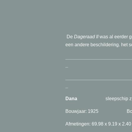
De
Dageraad II
was al eerder 
een andere beschildering. het s
_________________________
_
_________________________
_
Dana
sleepschip z.g. Ma
Bouwjaar: 1925 Bouwwerf
Afmetingen: 69.98 x 9.19