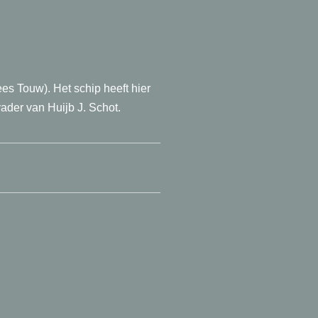
Kees Touw). Het schip heeft hier
ader van Huijb J. Schot.
__________________________
__________________________