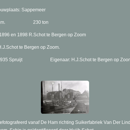
aats: Sappemeer
 x 2.08 m. 230 ton
1896 en 1898 R.Schot te Bergen op Zoom
.J.Schot te Bergen op Zoom.
n 1935 Spruijt Eigenaar: H.J.Schot te Bergen op Zoo
gefotografeerd vanaf De Ham richting Suikerfabriek Van Der Lind