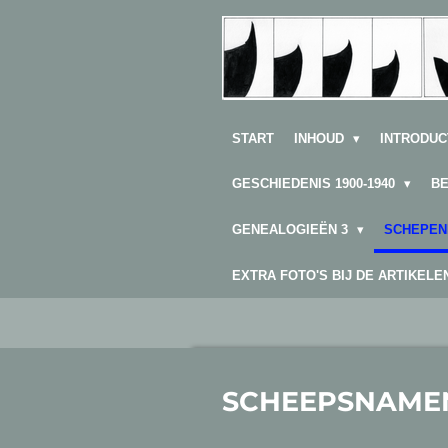
Ga
direct
naar
de
hoofdinhoud
START
INHOUD
INTRODUC
GESCHIEDENIS 1900-1940
B
GENEALOGIEËN 3
SCHEPEN
EXTRA FOTO'S BIJ DE ARTIKEL
SCHEEPSNAME