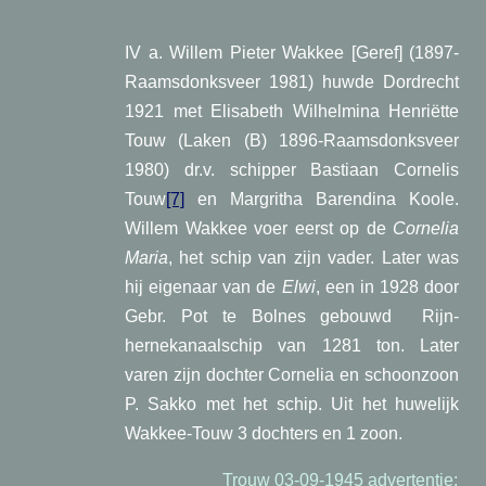
IV a. Willem Pieter Wakkee [Geref] (1897-
Raamsdonksveer 1981) huwde Dordrecht
1921 met Elisabeth Wilhelmina Henriëtte
Touw (Laken (B) 1896-Raamsdonksveer
1980) dr.v. schipper Bastiaan Cornelis
Touw
[7]
en Margritha Barendina Koole.
Willem Wakkee voer eerst op de
Cornelia
Maria
, het schip van zijn vader. Later was
hij eigenaar van de
Elwi
, een in 1928 door
Gebr. Pot te Bolnes gebouwd Rijn-
hernekanaalschip van 1281 ton. Later
varen zijn dochter Cornelia en schoonzoon
P. Sakko met het schip. Uit het huwelijk
Wakkee-Touw 3 dochters en 1 zoon.
Trouw 03-09-1945 advertentie: