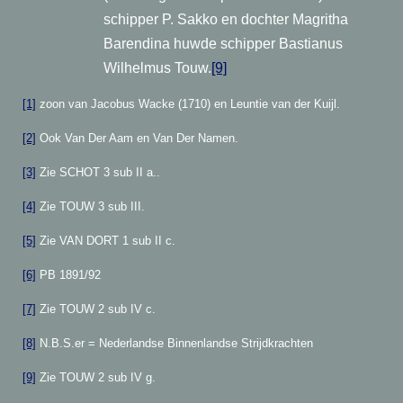
schipper P. Sakko en dochter Magritha
Barendina huwde schipper Bastianus
Wilhelmus Touw.
[9]
[1]
zoon van Jacobus Wacke (1710) en Leuntie van der Kuijl.
[2]
Ook Van Der Aam en Van Der Namen.
[3]
Zie SCHOT 3 sub II a..
[4]
Zie TOUW 3 sub III.
[5]
Zie VAN DORT 1 sub II c.
[6]
PB 1891/92
[7]
Zie TOUW 2 sub IV c.
[8]
N.B.S.er = Nederlandse Binnenlandse Strijdkrachten
[9]
Zie TOUW 2 sub IV g.