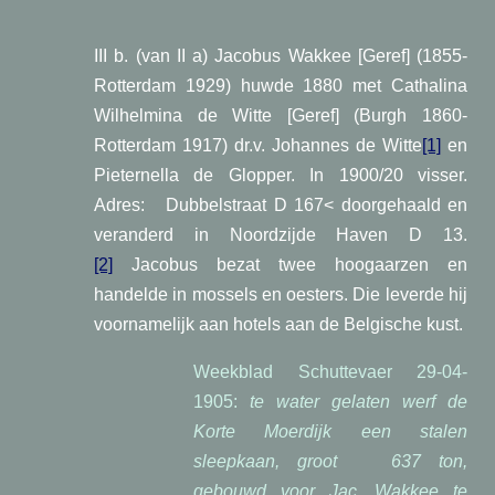
III b. (van II a) Jacobus Wakkee [Geref] (1855-
Rotterdam 1929) huwde 1880 met Cathalina
Wilhelmina de Witte [Geref] (Burgh 1860-
Rotterdam 1917) dr.v. Johannes de Witte
[1]
en
Pieternella de Glopper. In 1900/20 visser.
Adres: Dubbelstraat D 167< doorgehaald en
veranderd in Noordzijde Haven D 13.
[2]
Jacobus bezat twee hoogaarzen en
handelde in mossels en oesters. Die leverde hij
voornamelijk aan hotels aan de Belgische kust.
Weekblad Schuttevaer 29-04-
1905:
te water gelaten werf de
Korte Moerdijk een stalen
sleepkaan, groot 637 ton,
gebouwd voor Jac. Wakkee te