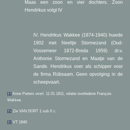
Maas een zoon en vier dochters. Zoon
Hendrikus volgt IV
IV. Hendrikus Wakkee (1874-1940) huwde
1902 met Neeltje Stormezand (Oud-
Vossemeer 1872-Breda 1959) dr.v.
Anthonie Stormezand en Maatje van de
Sande. Hendrikus voer als schipper voor
de firma Rübsaam. Geen opvolging in de
scheepvaart.
[1]
Anne Pieters overl. 11.01.1811, relatie overledene François
Wakkee.
[2]
Zie VAN DORT 1 sub II c.
[3]
VT 1840