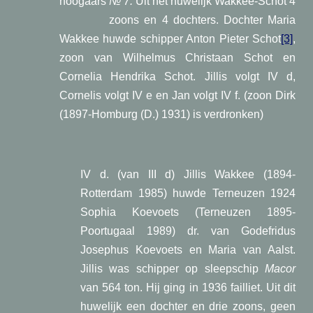
hoogaars
№ 7.
Uit het huwelijk Wakkee-Schot 4
zoons en 4 dochters. Dochter Maria
Wakkee huwde schipper Anton Pieter Schot
[3]
,
zoon van Wilhelmus Christaan Schot en
Cornelia Hendrika Schot. Jillis volgt IV d,
Cornelis volgt IV e en Jan volgt IV f. (zoon Dirk
(1897-Homburg (D.) 1931) is verdronken)
IV d. (van III d) Jillis Wakkee (1894-
Rotterdam 1985) huwde Terneuzen 1924
Sophia Koevoets (Terneuzen 1895-
Poortugaal 1989) dr. van Godefridus
Josephus Koevoets en Maria van Aalst.
Jillis was schipper op sleepschip
Macor
van 564 ton. Hij ging in 1936 failliet. Uit dit
huwelijk een dochter en drie zoons, geen