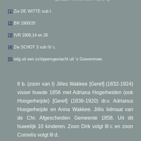
[1]
Zie DE WITTE sub I.
[2]
BR 1900/20
[3]
IVR 1908,14 en 26
[4]
Zie SCHOT 3 sub IV c.
[5]
telg uit een schippersgeslacht uit ’s Gravenmoer.
II b. (zoon van I) Jilles Wakkee [Geref] (1832-1924)
visser huwde 1856 met Adriana Hogerheiden (ook
Hoogerheijde) [Geref] (1836-1920) dr.v. Adrianus
Hoogerheijde en Anna Wakkee. Jillis lidmaat van
de Chr. Afgescheiden Gemeente 1858. Uit dit
huwelijk 10 kinderen. Zoon Dirk volgt III c en zoon
Cornelis volgt III d.