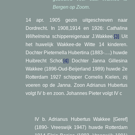
Bergen op Zoom
.
14 apr. 1905 gezin uitgeschreven naar
Dordrecht. In 1908,1914 en 1926:
Cathalina
Wilhelmina
schippereigenaar J.Wakkee.
[3]
Uit
het huwelijk Wakkee-de Witte 14 kinderen.
Dochter Pieternella Hubertina (1883-….) huwde
Huibrecht Schot.
[4]
Dochter Janna Gillesina
Wakkee (1896-Oud-Beijerland 1989) huwde 2e
Rotterdam 1927 schipper Cornelis Kielen, zij
voeren op de
Janna
. Zoon Adrianus Hubertus
volgt IV b en zoon. Johannes Pieter volgt IV c
IV b. Adrianus Hubertus Wakkee [Geref]
(1890- Vreeswijk 1947) huwde Rotterdam