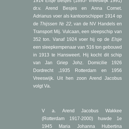
1914 Elsje Besjes (1893- Vreeswijk 1991)
dr.v. Arend Besjes en Anna Cornet.
Adrianus voer als kantoorschipper 1914 op
de
Thijssen № 22
, van de NV Handels en
Transport Mij. Vulcaan, een sleepschip van
352 ton. Vanaf 1924 voer hij op de
Elsje
een sleepkempenaar van 516 ton gebouwd
in 1913 te Hansweert. Hij kocht dit schip
van Jan Griep Johz. Domicilie 1926
Dordrecht ,1935 Rotterdam en 1956
Vreeswijk. Uit hen zoon Arend Jacobus
volgt Va.
V a. Arend Jacobus Wakkee
(Rotterdam 1917-2000) huwde 1e
1945 Maria Johanna Hubertina