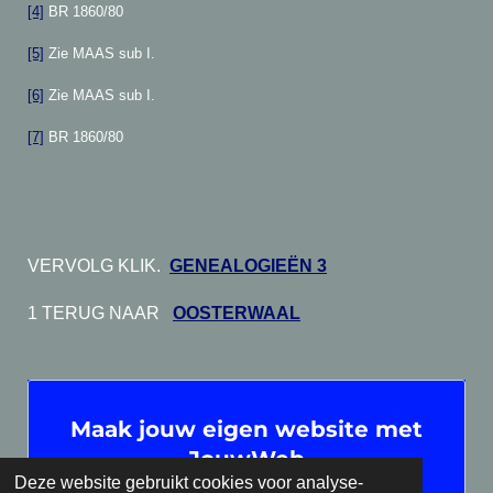
[4]
BR 1860/80
[5]
Zie MAAS sub I.
[6]
Zie MAAS sub I.
[7]
BR 1860/80
VERVOLG KLIK.
GENEALOGIEËN 3
1 TERUG NAAR
OOSTERWAAL
Maak jouw eigen website met
JouwWeb
Deze website gebruikt cookies voor analyse-