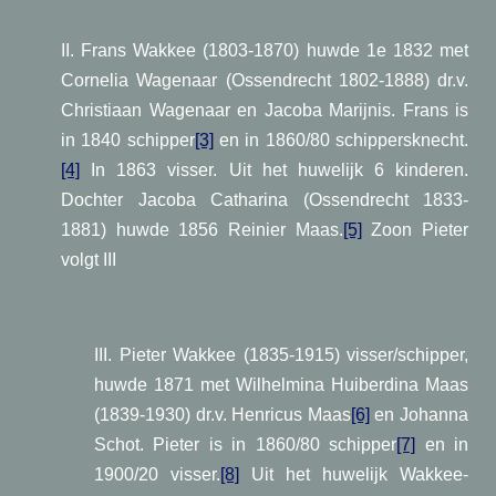
II. Frans Wakkee (1803-1870) huwde 1e 1832 met
Cornelia Wagenaar (Ossendrecht 1802-1888) dr.v.
Christiaan Wagenaar en Jacoba Marijnis. Frans is
in 1840 schipper
[3]
en in 1860/80 schippersknecht.
[4]
In 1863 visser. Uit het huwelijk 6 kinderen.
Dochter Jacoba Catharina (Ossendrecht 1833-
1881) huwde 1856 Reinier Maas.
[5]
Zoon Pieter
volgt III
III. Pieter Wakkee (1835-1915) visser/schipper,
huwde 1871 met Wilhelmina Huiberdina Maas
(1839-1930) dr.v. Henricus Maas
[6]
en Johanna
Schot. Pieter is in 1860/80 schipper
[7]
en in
1900/20 visser.
[8]
Uit het huwelijk Wakkee-