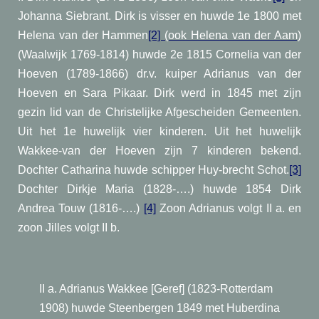
Johanna Siebrant. Dirk is visser en huwde 1e 1800 met
Helena van der Hammen
[2]
(ook Helena van der Aam)
(Waalwijk 1769-1814) huwde 2e 1815 Cornelia van der
Hoeven (1789-1866) dr.v. kuiper Adrianus van der
Hoeven en Sara Pikaar. Dirk werd in 1845 met zijn
gezin lid van de Christelijke Afgescheiden Gemeenten.
Uit het 1e huwelijk vier kinderen. Uit het huwelijk
Wakkee-van der Hoeven zijn 7 kinderen bekend.
Dochter Catharina huwde schipper Huy-brecht Schot.
[3]
Dochter Dirkje Maria (1828-….) huwde 1854 Dirk
Andrea Touw (1816-….)
[4]
Zoon Adrianus volgt II a. en
zoon Jilles volgt II b.
II a. Adrianus Wakkee [Geref] (1823-Rotterdam
1908) huwde Steenbergen 1849 met Huberdina