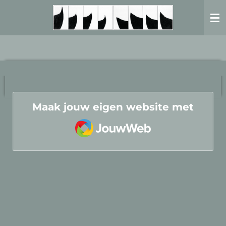
Ga
direct
naar
de
hoofdinhoud
Maak jouw eigen website met
JouwWeb