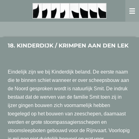
Ga
direct
naar
de
hoofdinhoud
18. KINDERDIJK / KRIMPEN AAN DEN LEK
Eindelijk zijn we bij Kinderdijk beland. De eerste naam
die te binnen schiet wanneer er over scheepsbouw aan
de Noord gesproken wordt is natuurlijk Smit. De indruk
bestaat dat de werven van de familie Smit toen zij in
ijzer gingen bouwen zich voornamelijk hebben
toegelegd op het bouwen van zeeschepen, daarnaast
werden er grote stoompassagiersschepen en
stoomsleepboten gebouwd voor de Rijnvaart. Voorlopig
is mij nog niet duidelijk hoeveel en wat voor