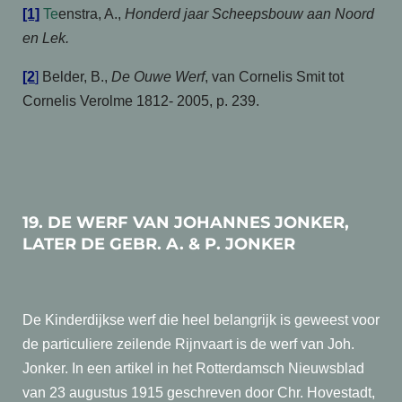
[1]
Te
enstra, A.,
Honderd jaar Scheepsbouw aan Noord
en Lek.
[2
]
Belder, B.,
De Ouwe Werf
, van Cornelis Smit tot
Cornelis Verolme 1812- 2005, p. 239.
19. DE WERF VAN JOHANNES JONKER,
LATER DE GEBR. A. & P. JONKER
De Kinderdijkse werf die heel belangrijk is geweest voor
de particuliere zeilende Rijnvaart is de werf van Joh.
Jonker. In een artikel in het Rotterdamsch Nieuwsblad
van 23 augustus 1915 geschreven door Chr. Hovestadt,