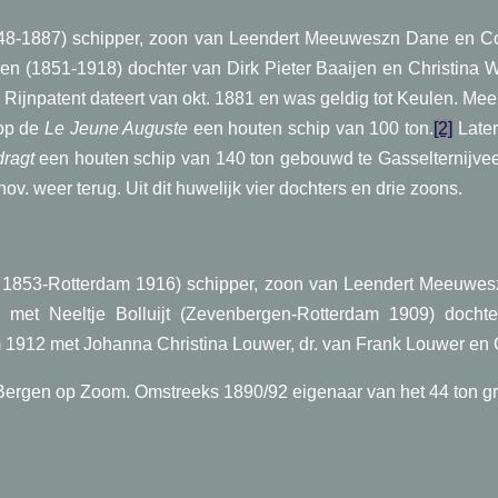
48-1887) schipper, zoon van Leendert Meeuweszn Dane en Co
n (1851-1918) dochter van Dirk Pieter Baaijen en Christina W
 Rijnpatent dateert van okt. 1881 en was geldig tot Keulen. Mee
 op de
Le Jeune Auguste
een houten schip van 100 ton.
[2]
Later
dragt
een houten schip van 140 ton gebouwd te Gasselternijve
ov. weer terug. Uit dit huwelijk vier dochters en drie zoons.
d 1853-Rotterdam 1916) schipper, zoon van Leendert Meeuwe
et Neeltje Bolluijt (Zevenbergen-Rotterdam 1909) dochter
912 met Johanna Christina Louwer, dr. van Frank Louwer en Ch
e Bergen op Zoom. Omstreeks 1890/92 eigenaar van het 44 ton gr