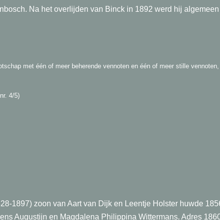
bosch. Na het overlijden van Binck in 1892 werd hij algemeen 
tschap met één of meer beherende vennoten en één of meer stille vennoten,
nr. 4/5)
ERVOR
1828-1897) zoon van Aart van Dijk en Leentje Holster huwde 18
urens Augustijn en Magdalena Philippina Wittermans. Adres 1860