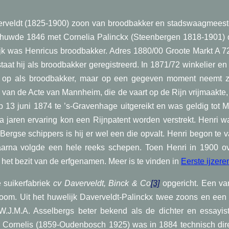
averveldt (1825-1900) zoon van broodbakker en stadswaagmeest
huwde 1846 met Cornelia Palinckx (Steenbergen 1818-1901) dr
lijk was Henricus broodbakker. Adres 1880/00 Groote Markt A 
aat hij als broodbakker geregistreerd. In 1871/72 winkelier 
er op als broodbakker, maar op een gegeven moment neemt z
ie van de Acte van Mannheim, die de vaart op de Rijn vrijmaakte, 
p 13 juni 1874 te ’s-Gravenhage uitgereikt en was geldig tot 
 jaren ervaring kon een Rijnpatent worden verstrekt. Henri 
 Bergse schippers is hij er wel een die opvalt. Henri begon te
aarna volgde een hele reeks schepen. Toen Henri in 1900 ove
het bezit van de erfgenamen. Meer is te vinden in
Eerste ijzer
 suikerfabriek
cv Daverveldt, Binck & Co
[3]
opgericht. Een va
oom. Uit het huwelijk Daverveldt-Palinckx twee zoons en een
W.J.M.A. Asselbergs beter bekend als de dichter en essayis
 Cornelis (1859-Oudenbosch 1925) was in 1884 technisch direc