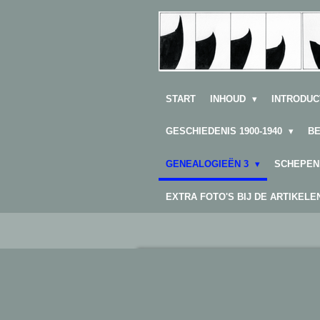
Ga
direct
naar
de
hoofdinhoud
START
INHOUD
INTRODUC
GESCHIEDENIS 1900-1940
B
GENEALOGIEËN 3
SCHEPEN
EXTRA FOTO'S BIJ DE ARTIKEL