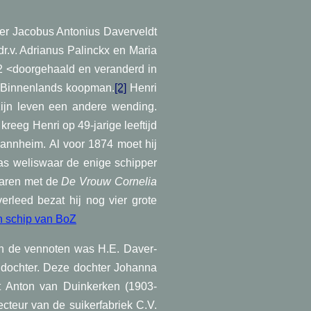
er Jacobus Antonius Daverveldt
.v. Adrianus Palinckx en Maria
72 <doorgehaald en veranderd in
en Binnenlands koopman.
[2]
Henri
ijn leven een andere wending.
kreeg Henri op 49-jarige leeftijd
Mannheim. Al voor 1874 moet hij
was weliswaar de enige schipper
 varen met de
De Vrouw Cornelia
rleed bezat hij nog vier grote
en schip van BoZ
n de vennoten was H.E. Daver-
 dochter. Deze dochter Johanna
t Anton van Duinkerken (1903-
teur van de suikerfabriek C.V.