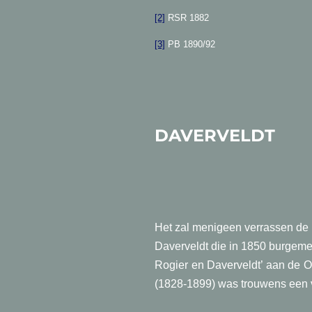
[2]
RSR 1882
[3]
PB 1890/92
DAV
Het zal menigeen verrassen de n
Daverveldt die in 1850 burgeme
Rogier en Daverveldt’ aan de O
(1828-1899) was trouwens een v