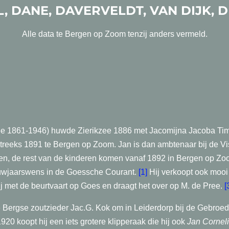
, DANE, DAVERVELDT, VAN DIJK, 
Alle data te Bergen op Zoom tenzij anders vermeld.
RBEE
zee 1861-1946) huwde Zierikzee 1886 met Jacomijna Jacoba T
treeks 1891 te Bergen op Zoom. Jan is dan ambtenaar bij de Viss
ren, de rest van de kinderen komen vanaf 1892 in Bergen op Zoom
uwjaarswens in de Goessche Courant.
[1]
Hij verkoopt ook mooi
hij met de beurtvaart op Goes en draagt het over op M. de Pree.
[
e Bergse zoutzieder Jac.G. Kok om in Leiderdorp bij de Gebroed
920 koopt hij een iets grotere klipperaak die hij ook
Jan Cornel