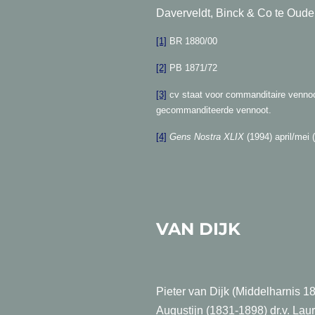
Daverveldt, Binck & Co te Ouden
[1]
BR 1880/00
[2]
PB 1871/72
[3]
cv staat voor commanditaire vennoo
gecommanditeerde vennoot.
[4]
Gens Nostra XLIX
(1994) april/mei (
VAN DIJK
H
Pieter van Dijk (Middelharnis 
Augustijn (1831-1898) dr.v. La