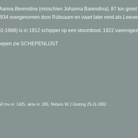
hanna Berendina
(misschien Johanna Barendina), 87 ton groot
 1934 overgenomen door Rübsaam en vaart later rond als
Leeuwa
2-1968) is in 1912 schipper op een stoomboot, 1922 varensgeze
schepen zie SCHEPENLIJST
Inv.nr. 1425, akte.nr. 265, Notaris W.J.Gruting 25-11-1902
HERVO