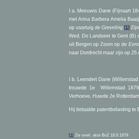
I a.
Meeuwis Dane (Fijnaart 18
met Anna Barbera Amelia Baaije
op vaartuig
de Greveling
.
[1]
Zijn
Wed. De Landseer te Gent (B)
uit Bergen op Zoom op de
Een
naar Dordrecht maar zijn op 25 n
I b. Leendert Dane (Willemsta
trouwde 1e Willemstad 1879 m
Verhoeve. Huwde 2e Rotterdam 1
Hij betaalde patentbelasting t
[1]
Zie overl. akte BoZ 18.8.1879.