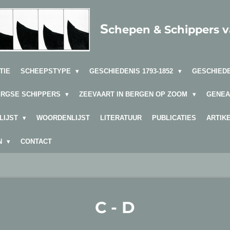
S
chepen & Schippers 
TIE
SCHEEPSTYPE
GESCHIEDENIS 1793-1852
GESCHIEDE
ERGSE SCHIPPERS
ZEEVAART IN BERGEN OP ZOOM
GENEA
LIJST
WOORDENLIJST
LITERATUUR
PUBLICATIES
ARTIK
EN
CONTACT
C - D