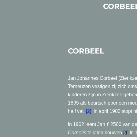
CORBEEL
CO
Jan Johannes Corbeel (Zierik
Terneuzen vestigen zij zich oms
kinderen zijn in Zierikzee gebo
1895 als beurtschipper een
nie
half vat.
[2]
In april 1900 stopt 
In 1902 leent Jan ƒ 2500 van d
Cornelis
te laten bouwen.
[4]
In 1