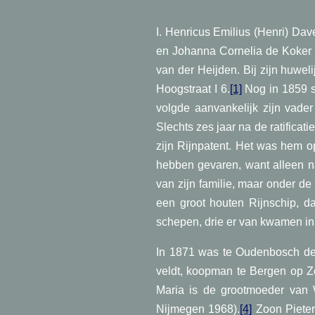
I. Henricus Emilius (Henri) D
en Johanna Cornelia de Koker 
van der Heijden. Bij zijn huwe
Hoogstraat I 6.
[1]
Nog in 1859 st
volgde aanvankelijk zijn vad
Slechts zes jaar na de ratificat
zijn Rijnpatent. Het was hem o
hebben gevaren, want alleen na
van zijn familie, maar onder de
een groot houten Rijnschip, d
schepen, drie er van kwamen in 
In 1871 was te Oudenbosch de
veldt, koopman te Bergen op Z
Maria is de grootmoeder van 
Nijmegen 1968).
[4]
Zoon Pieter