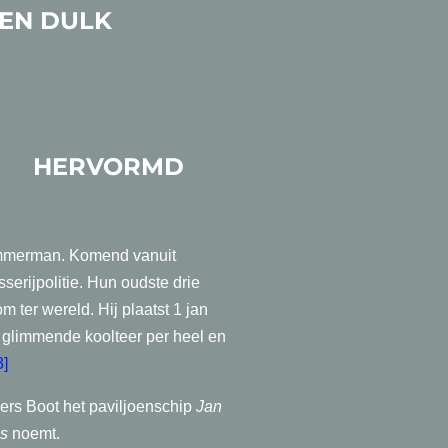
DEN DULK
L
HERVORMD
immerman. Komend vanuit
erijpolitie. Hun oudste drie
 ter wereld. Hij plaatst 1 jan
 glimmende koolteer per heel en
3]
ers Boot het paviljoenschip
Jan
is
noemt.