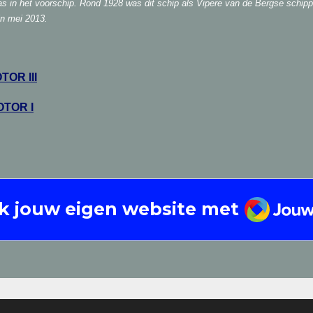
was in het voorschip. Rond 1928 was dit schip als Vipere van de Bergse schipp
in mei 2013.
OR III
TOR I
JouwW
k jouw eigen website met
rs van Bergen-op-Zoom