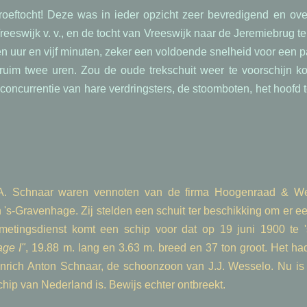
oeftocht! Deze was in ieder opzicht zeer bevredigend en over
eeswijk v. v., en de tocht van Vreeswijk naar de Jeremiebrug te 
n uur en vijf minuten, zeker een voldoende snelheid voor een p
an ruim twee uren. Zou de oude trekschuit weer te voorschijn
 concurrentie van hare verdringsters, de stoomboten, het hoof
A. Schnaar waren vennoten van de firma Hoogenraad & Wes
 's-Gravenhage. Zij stelden een schuit ter beschikking om er e
metingsdienst komt een schip voor dat op 19 juni 1900 te 
age I"
, 19.88 m. lang en 3.63 m. breed en 37 ton groot. Het ha
rich Anton Schnaar, de schoonzoon van J.J. Wesselo. Nu is e
chip van Nederland is. Bewijs echter ontbreekt.