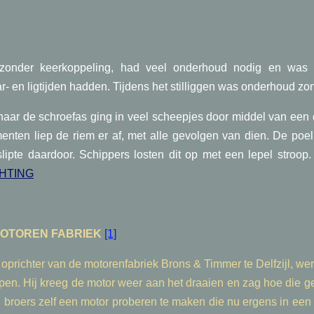
zonder keerkoppeling, had veel onderhoud nodig en was d
- en ligtijden hadden. Tijdens het stilliggen was onderhoud zon
aar de schroefas ging in veel scheepjes door middel van een d
nten liep de riem er af, met alle gevolgen van dien. De poel
slipte daardoor. Schippers losten dit op met een lepel stroop
HTING
OTOREN FABRIEK
[1]
oprichter van de motorenfabriek Brons & Timmer te Delfzijl, we
open. Hij kreeg de motor weer aan het draaien en zag hoe die 
n broers zelf een motor proberen te maken die nu ergens in een