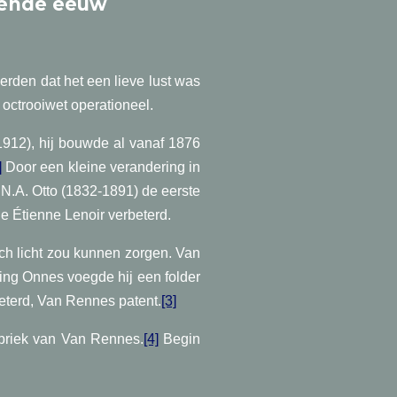
iende eeuw
rden dat het een lieve lust was
octrooiwet operationeel.
1912), hij bouwde al vanaf 1876
]
Door een kleine verandering in
N.A. Otto (1832-1891) de eerste
de Étienne Lenoir verbeterd.
sch licht zou kunnen zorgen. Van
ling Onnes voegde hij een folder
beterd, Van Rennes patent.
[3]
abriek van Van Rennes.
[4]
Begin