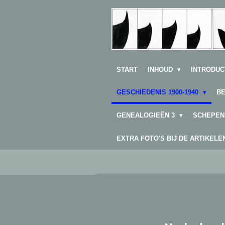
Ga
direct
naar
de
hoofdinhoud
START
INHOUD
INTRODUC
GESCHIEDENIS 1900-1940
B
GENEALOGIEËN 3
SCHEPEN
EXTRA FOTO'S BIJ DE ARTIKEL