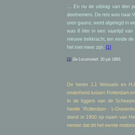
… En nu de uitslag van den pr
deelnemers. De reis was naar Vr
uren gaans, werd afgelegd in ee
was 8 liter in een vaartijd v
nieuwe trekkracht, ten einde de
het niet meer zijn.’
[1]
[1]
De Locomotief
, 20 juli 1893.
De heren J.J. Wesselo en H.
onderhield tussen Rotterdam en
In de liggers van de Scheeps
heette
"Rotterdam - 's-Gravenh
stond in 1900 op naam van Hen
nemen dat dit het eerste motors