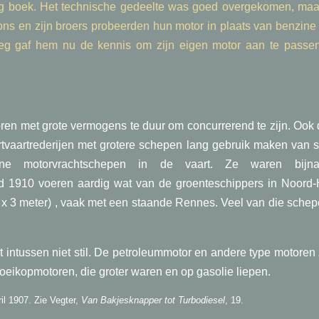
ig boek. Het technische gedeelte was goed overgekomen, maar 
rons en zijn broers probeerden hun motor in plaats van benzine
eeg gaf hem nu de kennis om zijn eigen motor aan te passen
n met grote vermogens te duur om concurrerend te zijn. Ook d
tvaartrederijen met grotere schepen lang gebruik maken van
ine motorvrachtschepen in de vaart. Ze waren bijna 
 1910 voeren aardig wat van de groenteschippers in Noord-
x 3 meter) , vaak met een staande Rennes. Veel van die sche
 intussen niet stil. De petroleummotor en andere type motore
loeikopmotoren, die groter waren en op gasolie liepen.
ril 1907. Zie Vegter,
Van Bakjesknapper tot Turbodiesel
, 19.