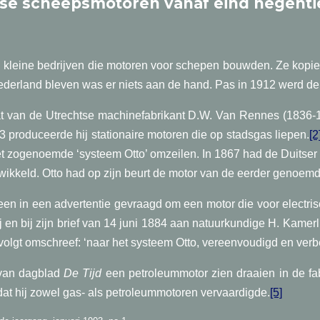
se scheepsmotoren vanaf eind negent
 kleine bedrijven die motoren voor schepen bouwden. Ze kopiee
ederland bleven was er niets aan de hand. Pas in 1912 werd de 
dat van de Utrechtse machinefabrikant D.W. Van Rennes (1836-
 produceerde hij stationaire motoren die op stadsgas liepen.
[2
 zogenoemde ‘systeem Otto’ omzeilen. In 1867 had de Duitser 
ntwikkeld. Otto had op zijn beurt de motor van de eerder genoem
een in een advertentie gevraagd om een motor die voor electri
 en bij zijn brief van 14 juni 1884 aan natuurkundige H. Kamer
s volgt omschreef: ‘naar het systeem Otto, vereenvoudigd en ver
t van dagblad
De Tijd
een petroleummotor zien draaien in de f
t hij zowel gas- als petroleummotoren vervaardigde.
[5]