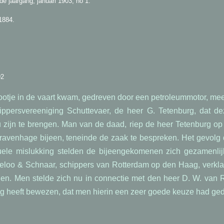
de jaargang, januari 1903, no 1.
1884.
92
bootje in de vaart kwam, gedreven door een petroleummotor, mee
ippersvereeniging Schuttevaer, de heer G. Tetenburg, dat 
u zijn te brengen. Man van de daad, riep de heer Tetenburg o
Gravenhage bijeen, teneinde de zaak te bespreken. Het gevolg
uele mislukking stelden de bijeengekomenen zich gezamenlij
eloo & Schnaar, schippers van Rotterdam op den Haag, verklaa
llen. Men stelde zich nu in connectie met den heer D. W. van Re
lag heeft bewezen, dat men hierin een zeer goede keuze had g