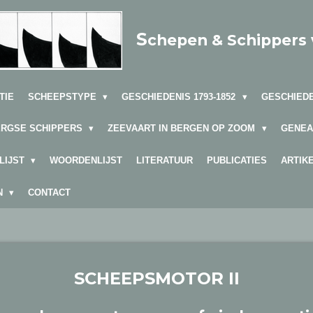
S
chepen & Schippers
TIE
SCHEEPSTYPE
GESCHIEDENIS 1793-1852
GESCHIEDE
ERGSE SCHIPPERS
ZEEVAART IN BERGEN OP ZOOM
GENEA
LIJST
WOORDENLIJST
LITERATUUR
PUBLICATIES
ARTIK
EN
CONTACT
SCHEEPSMOTOR II