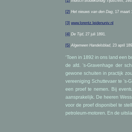
[1]
Indisch Bouwkundig Tijdschrift
, zes
[2]
Het nieuws van den Dag
, 17 maart 
[3]
www.lorentz.leidenuniv.nl
[4]
De Tijd
, 27 juli 1891.
[5]
Algemeen Handelsblad
, 23 april 18
‘Toen in 1892 in ons land een 
de afd. 's-Gravenhage der sch
gewone schuiten in practijk zo
vereeniging Schuttevaer te 's-
een proef te nemen. Bij event
aansprakelijk. De heeren Wess
voor de proef disponibel te ste
petroleum-motoren. En de uits