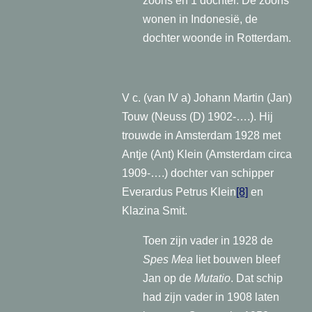
zoons en 1 dochter. De zoons
wonen in Indonesië, de
dochter woonde in Rotterdam.
V c. (van IV a) Johann Martin (Jan)
Touw (Neuss (D) 1902-….).
Hij
trouwde in Amsterdam 1928 met
Antje (Ant) Klein (Amsterdam circa
1909-….) dochter van schipper
Everardus Petrus Klein
[8]
en
Klazina Smit.
Toen zijn vader in 1928 de
Spes Mea
liet bouwen bleef
Jan op de
Mutatio
. Dat schip
had zijn vader in 1908 laten