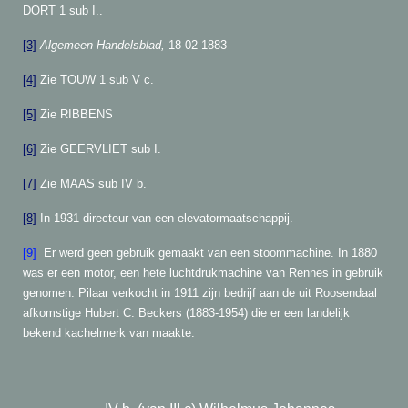
DORT 1 sub I..
[3]
Algemeen Handelsblad,
18-02-1883
[4]
Zie TOUW 1 sub V c.
[5]
Zie RIBBENS
[6]
Zie GEERVLIET sub I.
[7]
Zie MAAS sub IV b.
[8]
In 1931 directeur van een elevatormaatschappij.
[9]
Er werd geen gebruik gemaakt van een stoommachine. In 1880
was er een motor, een hete luchtdrukmachine van Rennes in gebruik
genomen. Pilaar verkocht in 1911 zijn bedrijf aan de uit Roosendaal
afkomstige Hubert C. Beckers (1883-1954) die er een landelijk
bekend kachelmerk van maakte.