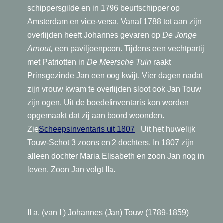
schippersgilde en in 1796 beurtschipper op
Amsterdam en
vice-versa. Vanaf 1788 tot aan zijn
overlijden heeft Johannes gevaren op
De Jonge
Arnout,
een paviljoenpoon. Tijdens een vechtpartij
met Patriotten in
De Meersche Tuin
raakt
Prinsgezinde Jan een oog kwijt. Vier dagen nadat
zijn vrouw kwam te overlijden sloot ook Jan Touw
zijn ogen. Uit de boedelinventaris kon worden
opgemaakt dat zij aan boord woonden.
Zie
Scheepsinventaris uit 1807
Uit het huwelijk
Touw-Schot 3 zoons en 2 dochters. In 1807 zijn
alleen dochter Maria Elisabeth en zoon Jan nog in
leven. Zoon Jan volgt IIa.
II a. (van I ) Johannes (Jan) Touw (1789-1859)