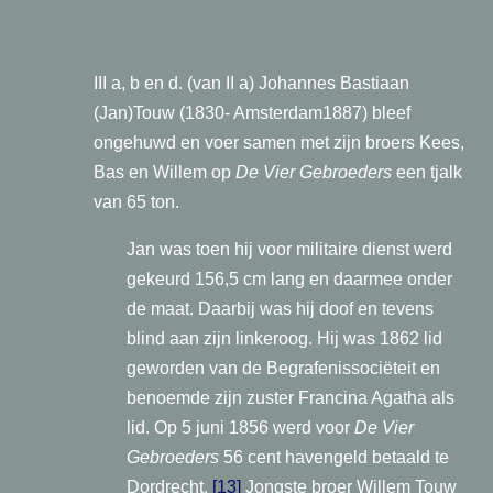
III a, b en d. (van II a) Johannes Bastiaan
(Jan)Touw (1830- Amsterdam1887) bleef
ongehuwd en voer samen met zijn broers Kees,
Bas en Willem op
De Vier Gebroeders
een tjalk
van 65 ton.
Jan was toen hij voor militaire dienst werd
gekeurd 156,5 cm lang en daarmee onder
de maat. Daarbij was hij doof en tevens
blind aan zijn linkeroog. Hij was 1862 lid
geworden van de Begrafenissociëteit en
benoemde zijn zuster Francina Agatha als
lid. Op 5 juni 1856 werd voor
De Vier
Gebroeders
56 cent havengeld betaald te
Dordrecht.
[13]
Jongste broer Willem Touw