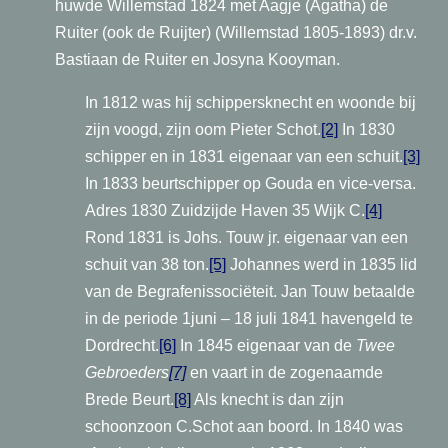
huwde Willemstad 1824 met Aagje (Agatha) de
Ruiter (ook de Ruijter) (Willemstad 1805-1893) dr.v.
Bastiaan de Ruiter en Josyna Kooyman.
In 1812 was hij schippersknecht en woonde bij
zijn voogd, zijn oom Pieter Schot.
[2]
In 1830
schipper en in 1831 eigenaar van een schuit.
[3]
In 1833 beurtschipper op Gouda en vice-versa.
Adres 1830 Zuidzijde Haven 35 Wijk C.
[4]
Rond 1831 is Johs. Touw jr. eigenaar van een
schuit van 38 ton.
[5]
Johannes werd in 1835 lid
van de Begrafenissociëteit. Jan Touw betaalde
in de periode 1juni – 18 juli 1841 havengeld te
Dordrecht.
[6]
In 1845 eigenaar van de
Twee
Gebroeders
[7]
en vaart in de zogenaamde
Brede Beurt.
[8]
Als knecht is dan zijn
schoonzoon C.Schot aan boord. In 1840 was