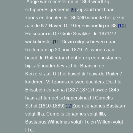
Aagje winkelierster en in 1863 wordt zij
schipperes genoemd.
[9]
Zij vaart met haar
zoons en dochter. In 1860/80 woonde het gezin
aan de NZ Haven D 19 tegenwoordig nr. 38.
[10]
Huisnaam is De Grote Smakke. In 1871/72
winkelierster.
[11]
Gezin uitgeschreven naar
Rotterdam op 20 nov. 1879. Zij wonen aan
boord. In Rotterdam hebben zij een postadres
bij caféhouder-bevrachter Baars in de
Keizerstraat. Uit het huwelijk Touw-de Ruiter 7
kinderen. Vijf zoons en twee dochters. Dochter
Elisabeth Johanna (1827-1871) huwde 1845
haar achterneef schippersknecht Cornelis
Schot (1810-1889)
[12]
Zoon Johannes Bastiaan
volgt III a, Cornelis Johannes volgt IIIb,
Bastianus Wilhelmus volgt III c en Willem volgt
III d.