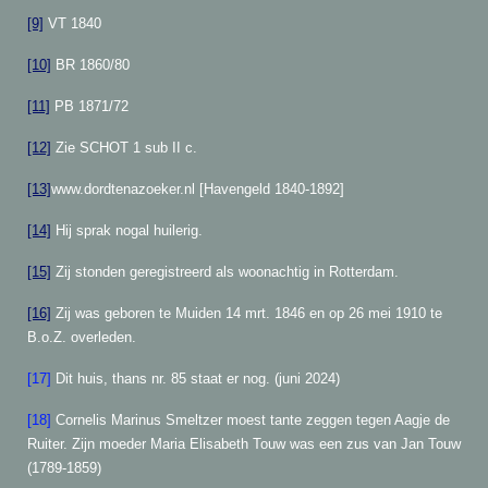
[9]
VT 1840
[10]
BR 1860/80
[11]
PB 1871/72
[12]
Zie SCHOT 1 sub II c.
[13]
www.dordtenazoeker.nl [Havengeld 1840-1892]
[14]
Hij sprak nogal huilerig.
[15]
Zij stonden geregistreerd als woonachtig in Rotterdam.
[16]
Zij was geboren te Muiden 14 mrt. 1846 en op 26 mei 1910 te
B.o.Z. overleden.
[17]
Dit huis, thans nr. 85 staat er nog. (juni 2024)
[18]
Cornelis Marinus Smeltzer moest tante zeggen tegen Aagje de
Ruiter. Zijn moeder Maria Elisabeth Touw was een zus van Jan Touw
(1789-1859)