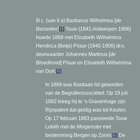
III c. (van II a) Bastianus Wilhelmus [
de
Berserker
]
[1]
Touw (1841-Antwerpen 1906)
huwde 1868 met Elisabeth Wilhelmina
Hendrica (Betje) Pilaar (1840-1906) dr.v.
deurwaarder Johannes Martinus [
de
Bloedhond
] Pilaar en Elisabeth Wilhelmina
van Dort.
[2]
In 1869 was Bastiaan lid geworden
van de Begrafenissociëteit. Op 19 juli
1882 kreeg hij te ’s-Gravenhage zijn
Rijnpatent dat geldig was tot Keulen.
Op 17 februari 1883 passeerde Touw
Lobith met de
Morgenster
met
bestemming Bergen op Zoom.
[3]
De