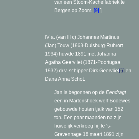
van een Stoom-Kachelfabriek te
Bergen op Zoom.
[9]
]
IV a. (van III c) Johannes Martinus
(Jan) Touw (1868-Duisburg-Ruhrort
1934) huwde 1891 met Johanna
Agatha Geervliet (1871-Poortugaal
1932) dr.v. schipper Dirk Geervliet
[6]
en
Dana Anna Schot.
Jan is begonnen op de
Eendragt
een in Martenshoek werf Bodewes
gebouwde houten tjalk van 152
ton. Een paar maanden na zijn
huwelijk verkreeg hij te ’s-
Gravenhage 18 maart 1891 zijn