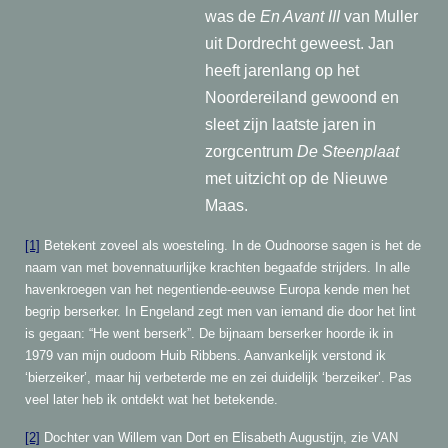
was de
En Avant III
van Muller
uit Dordrecht geweest. Jan
heeft jarenlang op het
Noordereiland gewoond en
sleet zijn laatste jaren in
zorgcentrum
De Steenplaat
met uitzicht op de Nieuwe
Maas.
[1]
Betekent zoveel als woesteling. In de Oudnoorse sagen is het de
naam van met bovennatuurlijke krachten begaafde strijders. In alle
havenkroegen van het negentiende-eeuwse Europa kende men het
begrip berserker. In Engeland zegt men van iemand die door het lint
is gegaan: “He went berserk”. De bijnaam berserker hoorde ik in
1979 van mijn oudoom Huib Ribbens. Aanvankelijk verstond ik
‘bierzeiker’, maar hij verbeterde me en zei duidelijk ‘berzeiker’. Pas
veel later heb ik ontdekt wat het betekende.
[2]
Dochter van Willem van Dort en Elisabeth Augustijn, zie VAN