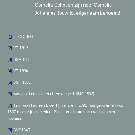
Cornelia Schot en zijn neef Cornelis
Johannes Touw tot erfgenaam benoemd.
[1]
Zie SCHOT
[2]
VT 1812
[3]
BSA 1831
[4]
VT 1830
[5]
BST 1831
[6]
www.dordtenazoeker.nl [Havengeld 1840-1892]
[7]
Jan Touw had een broer Rijnier die in 1791 was geboren en voor
1807 moet zijn overleden. Plaats en datum van overlijden niet
gevonden.
[8]
SVS1845