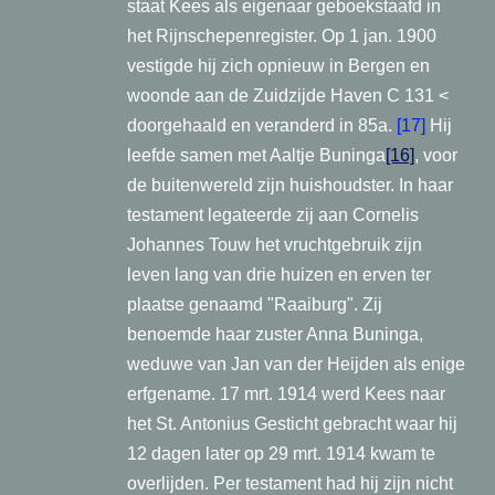
staat Kees als eigenaar geboekstaafd in
het Rijnschepenregister. Op 1 jan. 1900
vestigde hij zich opnieuw in Bergen en
woonde aan de Zuidzijde Haven C 131 <
doorgehaald en veranderd in 85a.
[17]
Hij
leefde samen met Aaltje Buninga
[16]
, voor
de buitenwereld zijn huishoudster. In haar
testament legateerde zij aan Cornelis
Johannes Touw het vruchtgebruik zijn
leven lang van drie huizen en erven ter
plaatse genaamd "Raaiburg". Zij
benoemde haar zuster Anna Buninga,
weduwe van Jan van der Heijden als enige
erfgename. 17 mrt. 1914 werd Kees naar
het St. Antonius Gesticht gebracht waar hij
12 dagen later op 29 mrt. 1914 kwam te
overlijden. Per testament had hij zijn nicht