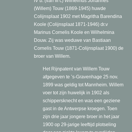
IV b. (van III c) Wilhelmus Johannes
(Willem) Touw (1869-1945) huwde
Colijnsplaat 1902 met Magritha Barendina
Koole (Colijnsplaat 1871-1946) dr.v
Marinus Cornelis Koole en Wilhelmina
Douw. Zij was weduwe van Bastiaan
Cornelis Touw (1871-Colijnsplaat 1900) de
broer van Willem.
Het Rijnpatent van Willem Touw
afgegeven te
’s-Gravenhage 25 nov.
1899 was geldig tot Mannheim. Willem
voer tot zijn huwelijk in 1902 als
schippersknecht en was een geziene
gast in de Antwerpse kroegen. Toen
zijn drie jaar jongere broer in het jaar
1900 op 29-jarige leeftijd plotseling