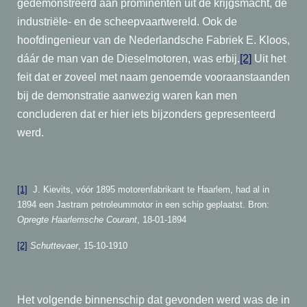
gedemonstreerd aan prominenten uit de krijgsmacht, de
industriële- en de scheepvaartwereld. Ook de
hoofdingenieur van de Nederlandsche Fabriek E. Kloos,
dáár de man van de Dieselmotoren, was erbij.
[2]
Uit het
feit dat er zoveel met naam genoemde vooraanstaanden
bij de demonstratie aanwezig waren kan men
concluderen dat er hier iets bijzonders gepresenteerd
werd.
[1]
J. Kievits, vóór 1895 motorenfabrikant te Haarlem, had al in
1894 een Jastram petroleummotor in een schip geplaatst. Bron:
Opregte Haarlemsche Courant
, 18-01-1894
[2]
Schuttevaer
, 15-10-1910
Het volgende binnenschip dat gevonden werd was de in