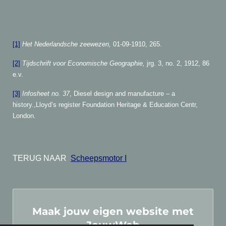
[1]
Het Nederlandsche zeewezen,
01-09-1910, 265.
[2]
Tijdschrift voor Economische Geographie,
jrg. 3, no. 2, 1912, 86
e.v.
[3]
Infosheet no. 37
, Diesel design and manufacture – a
history.,Lloyd’s register Foundation Heritage & Education Centr,
London.
TERUG NAAR
Scheepsmotor I
Maak jouw eigen website met
JouwWeb