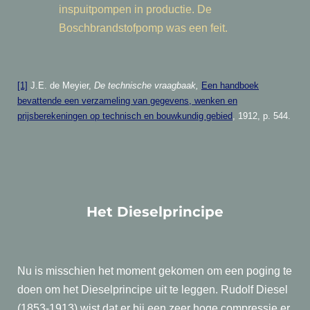
inspuitpompen in productie. De
Boschbrandstofpomp was een feit.
[1]
J.E. de Meyier,
De technische vraagbaak
,
Een handboek
bevattende een verzameling van gegevens, wenken en
prijsberekeningen op technisch en bouwkundig gebied
, 1912, p. 544.
Het Dieselprincipe
Nu is misschien het moment gekomen om een poging te
doen om het Dieselprincipe uit te leggen. Rudolf Diesel
(1853-1913) wist dat er bij een zeer hoge compressie er