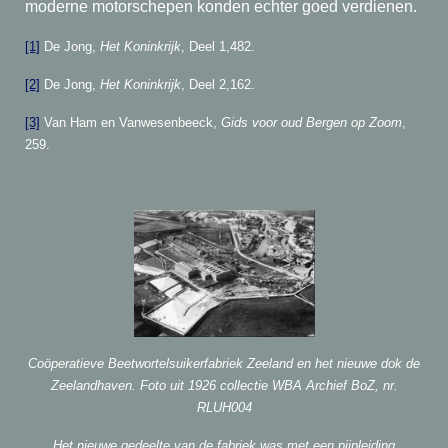
moderne motorschepen konden echter goed verdienen.
[1]
De Jong,
Het Koninkrijk
, Deel 1,482.
[2]
De Jong,
Het Koninkrijk
, Deel 2,162.
[3]
Van Ham en Vanwesenbeeck,
Gids voor oud Bergen op Zoom
,
259.
Coöperatieve Beetwortelsuikerfabriek Zeeland en het nieuwe dok de
Zeelandhaven. Foto uit 1926 collectie WBA Archief BoZ, nr.
RLUH004
Het nieuwe gedeelte van de fabriek was met een pijpleiding