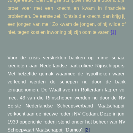
vorige eeuw. Een Bergse schipper had drie zoons. Zijn
broer voer met een knecht en kwam in financiële
problemen. De eerste zei: ’Ontsla die knecht, dan krijg jij
een jongen van me.‘ Zo kwam de jongen, of hij wilde of
niet, tegen kost en inwoning bij zijn oom te varen.
[1]
Voor de crisis verstrekten banken op ruime schaal
kredieten aan Nederlandse particuliere Rijnschippers.
Met hetzelfde gemak waarmee de hypotheken waren
verleend werden de schepen nu door de bank
teruggenomen. De Waalhaven in Rotterdam lag er vol
mee. 43 van die Rijnschepen werden nu door de NV
Eerste Nederlandse Scheepsverband Maatschappij
verkocht aan de nieuwe rederij NV Codam. Deze in juni
1939 opgerichte rederij stond onder het beheer van NV
Scheepvaart Maatschappij ‘Damco’.
[2]