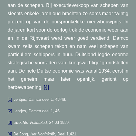
aan de schepen. Bij executieverkoop van schepen van
slechts enkele jaren oud brachten ze soms maar twintig
procent op van de oorspronkelijke nieuwbouwprijs. In
de jaren kort voor de oorlog trok de economie weer aan
en in de Rijnvaart werd weer goed verdiend. Damco
kwam zelfs schepen tekort en nam veel schepen van
particuliere schippers in huur. Duitsland legde enorme
strategische voorraden van ‘kriegswichtige’ grondstoffen
aan. De hele Duitse economie was vanaf 1934, eerst in
het geheim maar later openlijk, gericht op
herbewapening.
[4]
[1]
Lentjes, Damco deel 1, 43-48.
[2]
Lentjes, Damco deel 1, 46.
[3]
Utrechts Volksblad
, 24-03-1939.
[4]
De Jong,
Het Koninkrijk
, Deel 1,421.