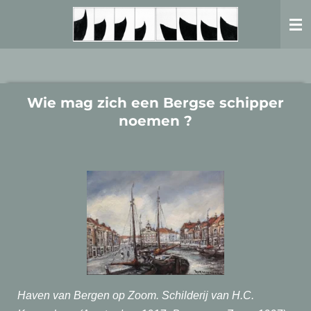
Ga
direct
naar
de
hoofdinhoud
Wie mag zich een Bergse schipper
noemen ?
Haven van Bergen op Zoom. Schilderij van H.C.