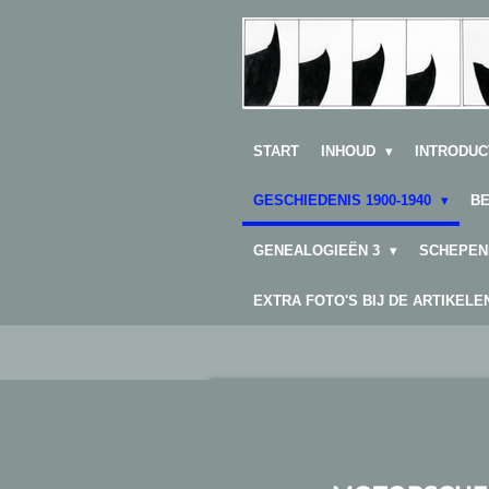
Ga
direct
naar
de
hoofdinhoud
START
INHOUD
INTRODUC
GESCHIEDENIS 1900-1940
B
GENEALOGIEËN 3
SCHEPEN
EXTRA FOTO'S BIJ DE ARTIKEL