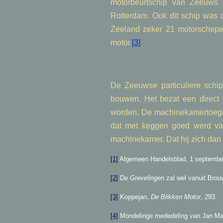
motorbeurtschip van Zeeuws
Rotterdam. Ook dit schip was 
Zeeland zeker 21 motorschepen
motor.
[3]
De Zeeuwse particuliere schi
bouwen. Het bezat een direct
worden. De machinekamertoega
dat met keggen goed werd vas
machinekamer. Dat hij zich dan v
[1]
Algemeen Handelsblad, 1 septembe
[2]
De
Grevelingen
zal wel vanuit Brou
[3]
Koppejan,
De Blikken Motor
, 293.
[4]
Mondelinge mededeling van Jan Mari