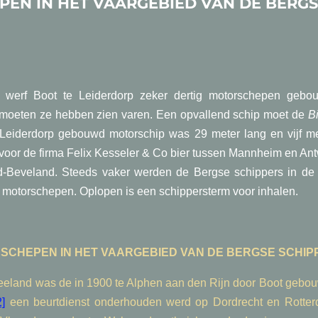
EN IN HET VAARGEBIED VAN DE BERGS
 werf Boot te Leiderdorp zeker dertig motorschepen gebou
moeten ze hebben zien varen. Een opvallend schip moet de
B
 Leiderdorp gebouwd motorschip was 29 meter lang en vijf me
voor de firma Felix Kesseler & Co bier tussen Mannheim en An
d-Beveland. Steeds vaker werden de Bergse schippers in de
motorschepen. Oplopen is een schippersterm voor inhalen.
CHEPEN IN HET VAARGEBIED VAN DE BERGSE SCHIP
Zeeland was de in 1900 te Alphen aan den Rijn door Boot geb
2]
een beurtdienst onderhouden werd op Dordrecht en Rotterd