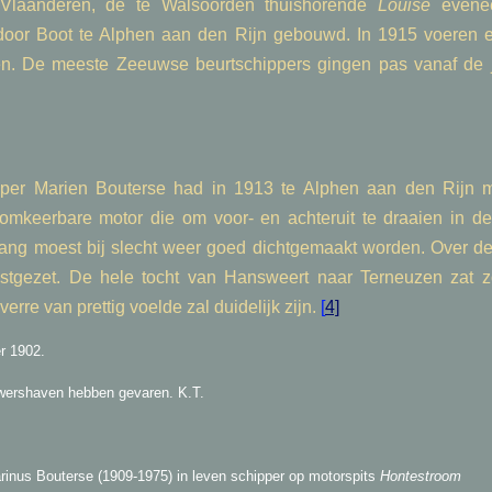
 Vlaanderen, de te Walsoorden thuishorende
Louise
evenee
door Boot te Alphen aan den Rijn gebouwd. In 1915 voeren er
. De meeste Zeeuwse beurtschippers gingen pas vanaf de ja
pper Marien Bouterse had in 1913 te Alphen aan den Rijn 
 omkeerbare motor die om voor- en achteruit te draaien in 
ng moest bij slecht weer goed dichtgemaakt worden. Over de
tgezet. De hele tocht van Hansweert naar Terneuzen zat 
erre van prettig voelde zal duidelijk zijn.
[
4]
r 1902.
wershaven hebben gevaren. K.T.
nus Bouterse (1909-1975) in leven schipper op motorspits
Hontestroom