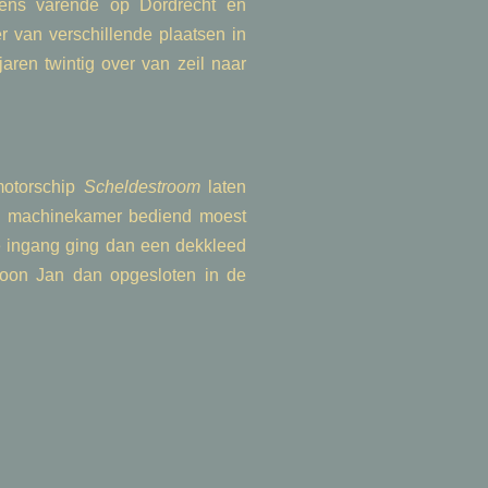
ns varende op Dordrecht en
 van verschillende plaatsen in
ren twintig over van zeil naar
motorschip
Scheldestroom
laten
de machinekamer bediend moest
 ingang ging dan een dekkleed
zoon Jan dan opgesloten in de