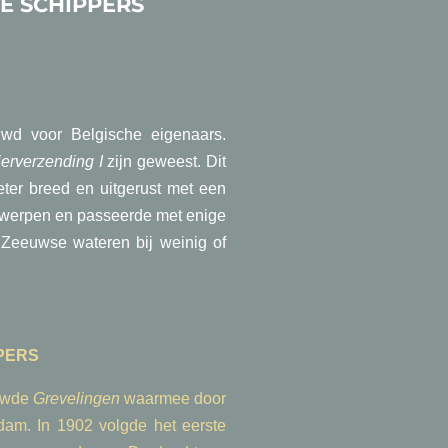
E SCHIPPERS
wd voor Belgische eigenaars.
ierverzending I
zijn geweest. Dit
ter breed en uitgerust met een
twerpen en passeerde met enige
 Zeeuwse wateren bij weinig of
PERS
ouwde
Grevelingen
waarmee door
am. In 1902 volgde het eerste