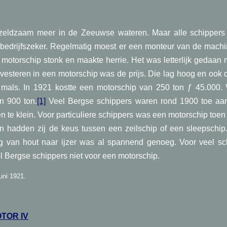
zeldzaam meer in de Zeeuwse wateren. Maar alle schipper
 bedrijfszeker. Regelmatig moest er een monteur van de mac
motorschip stonk en maakte herrie. Het was letterlijk gedaan me
investeren in een motorschip was de prijs. Die lag hoog en ook
mals. In 1921 kostte een motorschip van 250 ton ƒ 45.000. 
n 900 ton.
[1]
Veel Bergse schippers waren rond 1900 toe aa
 te klein. Voor particuliere schippers was een motorschip toen
n hadden zij de keus tussen een zeilschip of een sleepschip
g van hout naar ijzer was al spannend genoeg. Voor veel sc
l Bergse schippers niet voor een motorschip.
uni 1921.
TOR IV