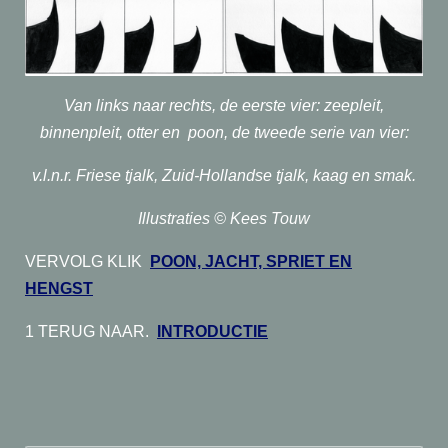
Van links naar rechts, de eerste vier: zeepleit,
binnenpleit, otter en poon, de tweede serie van vier:
v.l.n.r. Friese tjalk,
Zuid-Hollandse tjalk, kaag en smak.
Illustraties © Kees Touw
VERVOLG KLIK
POON, JACHT, SPRIET EN
HENGST
1 TERUG NAAR.
INTRODUCTIE