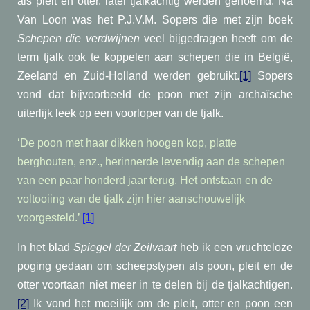
als pleit en otter, later tjalkachtig werden genoemd. Na
Van Loon was het P.J.V.M. Sopers die met zijn boek
Schepen die verdwijnen
veel bijgedragen heeft om de
term tjalk ook te koppelen aan schepen die in België,
Zeeland en Zuid-Holland werden gebruikt.
[1]
Sopers
vond dat bijvoorbeeld de poon met zijn archaïsche
uiterlijk leek op een voorloper van de tjalk.
‘De poon met haar dikken hoogen kop, platte
berghouten, enz., herinnerde levendig aan de schepen
van een paar honderd jaar terug. Het ontstaan en de
voltooiing van de tjalk zijn hier aanschouwelijk
voorgesteld.’
[1]
In het blad
Spiegel der Zeilvaart
heb ik een vruchteloze
poging gedaan om scheepstypen als poon, pleit en de
otter voortaan niet meer in te delen bij de tjalkachtigen.
[2]
Ik vond het moeilijk om de pleit, otter en poon een