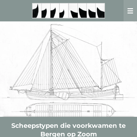
Ga
direct
naar
de
hoofdinhoud
Scheepstypen die voorkwamen te
Bergen op Zoom