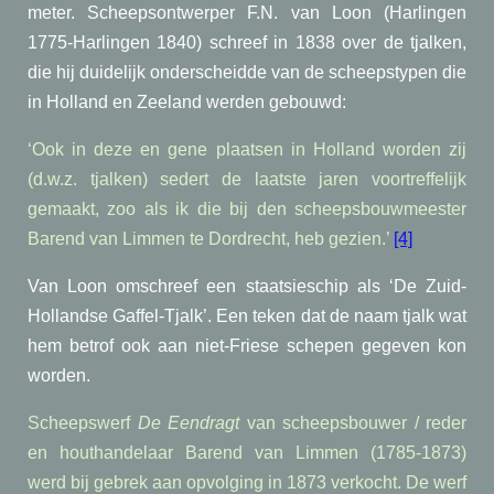
meter. Scheepsontwerper F.N. van Loon (Harlingen
1775-Harlingen 1840) schreef in 1838 over de tjalken,
die hij duidelijk onderscheidde van de scheepstypen die
in Holland en Zeeland werden gebouwd:
‘Ook in deze en gene plaatsen in Holland worden zij
(d.w.z. tjalken) sedert de laatste jaren voortreffelijk
gemaakt, zoo als ik die bij den scheepsbouwmeester
Barend van Limmen te Dordrecht, heb gezien.’
[4]
Van Loon omschreef een staatsieschip als ‘De Zuid-
Hollandse Gaffel-Tjalk’. Een teken dat de naam tjalk wat
hem betrof ook aan niet-Friese schepen gegeven kon
worden.
Scheepswerf
De Eendragt
van scheepsbouwer / reder
en houthandelaar Barend van Limmen (1785-1873)
werd bij gebrek aan opvolging in 1873 verkocht. De werf