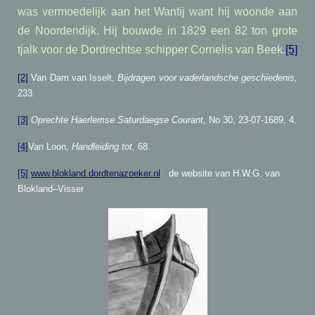
was vermoedelijk aan het Wantij want hij woonde aan
de Noordendijk. Hij bouwde in 1829 een 82 ton grote
tjalk voor de Dordrechtse schipper Cornelis van Beek.
[5]
[2]
Van Dam van Isselt,
Bijdragen voor vaderlandsche geschiedenis,
233.
[3]
Oprechte Haerlemse Saturdaegse Courant
, No 30, 23-07-1689, 4.
[4]
Van Loon,
Handleiding tot
, 68.
[5]
www.blokland.dordtenazoeker.nl
de website van H.W.G. van
Blokland–Visser