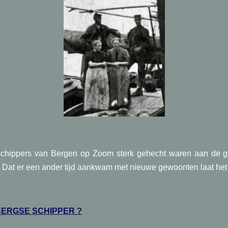
chippers van Bergen op Zoom sterk gehecht waren aan de g
Dat er een ander tijd aankwam met nieuwe gewoonten laat het 
 BERGSE SCHIPPER ?