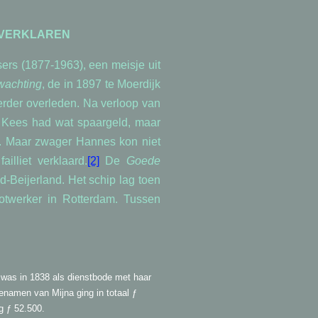
T VERKLAREN
ers (1877-1963), een meisje uit
wachting
, de in 1897 te Moerdijk
rder overleden. Na verloop van
n. Kees had wat spaargeld, maar
d. Maar zwager Hannes kon niet
illiet verklaard.
[2]
De
Goede
-Beijerland. Het schip lag toen
otwerker in Rotterdam. Tussen
j was in 1838 als dienstbode met haar
namen van Mijna ging in totaal ƒ
g ƒ 52.500.