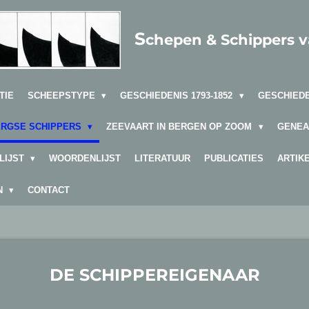
S
chepen & Schippers 
TIE
SCHEEPSTYPE
GESCHIEDENIS 1793-1852
GESCHIEDE
ERGSE SCHIPPERS
ZEEVAART IN BERGEN OP ZOOM
GENEA
LIJST
WOORDENLIJST
LITERATUUR
PUBLICATIES
ARTIK
EN
CONTACT
DE SCHIPPEREIGENAAR