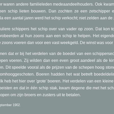
ker waren andere familieleden medeaandeelhouders. Ook kwam 
een schip lieten bouwen. Dan zochten ze een zetschipper
a een aantal jaren werd het schip verkocht; niet zelden aan de 
culiere schippers het schip over van vader op zoon. Dat kon t
probeerden al hun zoons aan een schip te helpen. Het eigen
e zoons voeren dan voor een vast weekgeld. De winst was voor 
men dat er bij het verdelen van de boedel van een schipperse
epen voeren. Zij wilden dan een even groot aandeel als de kin
. Dit speelde vooral als de prijzen van de schepen hoog ston
omhooggeschoten. Boeren hadden het wat betreft boedeldeling
Ik heb het hier over 'grote' boeren. Het verdelen van een kleine
opeisten en dat in één schip stak, kwam degene die met het sc
kopen om zijn broers en zusters uit te betalen.
ptember 1902.