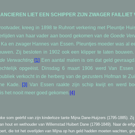
INANCIEREN LIET EEN SCHIPPER ZIJN ZWAGER FAILLIE
ootvader, kreeg in 1898 te Ruhrort verkering met Pleuntje Huis
erlijden van haar vader aan boord gekomen van de
Goede
Ver
 Ka en zwager Hannes van Essen. Pleuntjes moeder was al ee
rouwen. Zij besloten in 1902 ook een klipper te laten bouwe
de Verwachting
.
[1]
Een aantal malen is om dat geld gevraag
echtelijk opgeëist. Dinsdag 6 maart 1906 werd Van Essen fa
ubliek verkocht in de herberg van de gezusters Hofman te Zuid
che Kade.
[3]
Van Essen raakte zijn schip kwijt en werd bo
is het nooit meer goed gekomen.
[4]
nke som geërfd van zijn kinderloze tante Mijna Dane-Huijzers (1795-1885). Zi
n hout en wethouder van Willemstad Huibert Dane (1798-1849). Naar de erfge
rt, die tot het overlijden van Mijna op hun geld hadden moeten wachten, gin