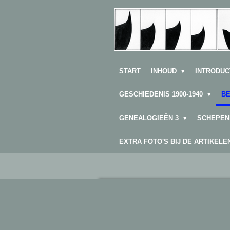
Ga
direct
naar
de
hoofdinhoud
START
INHOUD
INTRODUC
GESCHIEDENIS 1900-1940
B
GENEALOGIEËN 3
SCHEPEN
EXTRA FOTO'S BIJ DE ARTIKEL