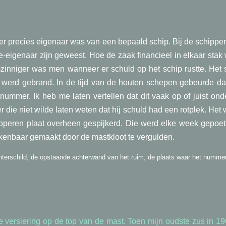
e er precies eigenaar was van een bepaald schip. Bij de schippere
e-eigenaar zijn geweest. Hoe de zaak financieel in elkaar stak
zinniger was men wanneer er schuld op het schip rustte. Het
 werd gebrand. In de tijd van de houten schepen gebeurde dat 
 nummer. Ik heb me laten vertellen dat dit vaak op of juist on
 die niet wilde laten weten dat hij schuld had een rotplek. Het
operen plaat overheen gespijkerd. Die werd elke week gepoetst
kenbaar gemaakt door de mastkloot te vergulden.
hterschild, de opstaande achterwand van het ruim, de plaats waar het numme
e versiering op de top van de mast. Toen mijn oudste zus in 196