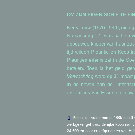
OM ZIJN EIGEN SCHIP TE F
Kees Touw (1876-1944), mijn gr
Numansdorp. Zij was na het ov
gebouwde klipper van haar zus
tijd wilden Pleuntje en Kees t
Pleuntjes erfenis zat in de
Goe
betalen. Toen is het geld ger
Verwachting
werd op 31 maart p
in de haven aan de Hitzerts
de
families Van Essen en Touw 
[1]
Pleuntje’s vader had in 1885 een fli
werkgever gehuwd, de rijke koopman va
24.500 en naar de erfgenamen van Huibe