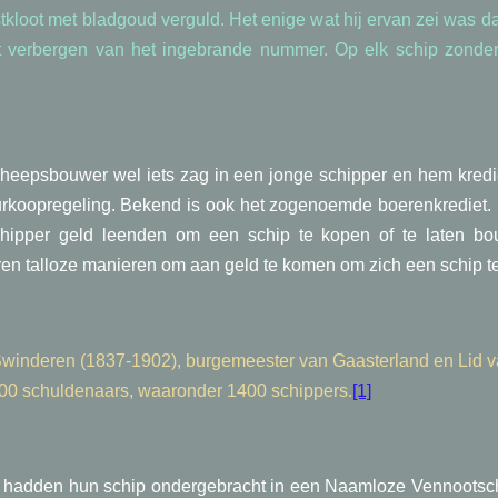
loot met bladgoud verguld. Het enige wat hij ervan zei was dat h
t verbergen van het ingebrande nummer. Op elk schip zonde
eepsbouwer wel iets zag in een jonge schipper en hem krediet
koopregeling. Bekend is ook het zogenoemde boerenkrediet. He
schipper geld leenden om een schip te kopen of te laten 
aren talloze manieren om aan geld te komen om zich een schip te
n Swinderen (1837-1902), burgemeester van Gaasterland en Lid 
3200 schuldenaars, waaronder 1400 schippers.
[1]
s hadden hun schip ondergebracht in een Naamloze Vennootsc